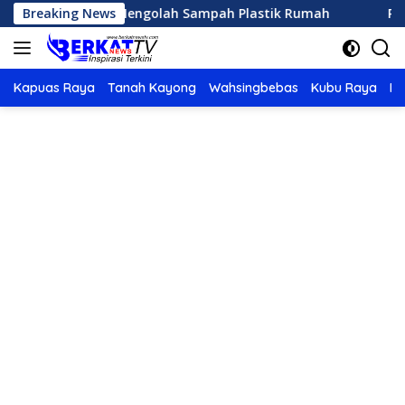
Langsung
 Sederhana Mengolah Sampah Plastik Rumah
Breaking News
Panduan 
ke
konten
Kapuas Raya
Tanah Kayong
Wahsingbebas
Kubu Raya
Po