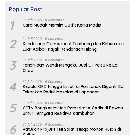
Popular Post
1
31 Juli 2026
0 Komentar
Cara Mudah Memilih Outfit Kerja Modis
2
31 Juli 2026
0 Komentar
Kendaraan Operasional Tambang dan Kebun dari
Luar Kalbar. Pajak Kendaraan Hilang
3
31 Juli 2026
0 Komentar
Fondri dan Wendi Mengaku Jual Oli Palsu ke Edi
Chow
4
31 Juli 2026
0 Komentar
Kepala OPD Hingga Lurah di Pontianak Diganti. Edi
Tekankan Peduli Masalah di Lapangan
5
31 Juli 2026
0 Komentar
CCTV Bongkar Misteri Pemerkosa Gadis di Bawah
Umur. Ternyata Residivis Kambuhan
6
31 Juli 2026
0 Komentar
Ratusan Prajurit TNI Salat Istisqo Mohon Hujan di
Kalbar