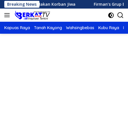
Langsung
i Ketapang Makan Korban Jiwa
Breaking News
Firman’s Grup Beberkan P
ke
konten
Kapuas Raya
Tanah Kayong
Wahsingbebas
Kubu Raya
Po