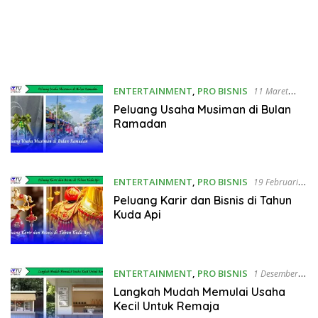
ENTERTAINMENT
,
PRO BISNIS
11 Maret
2026
Peluang Usaha Musiman di Bulan
Ramadan
ENTERTAINMENT
,
PRO BISNIS
19 Februari
2026
Peluang Karir dan Bisnis di Tahun
Kuda Api
ENTERTAINMENT
,
PRO BISNIS
1 Desember
2025
Langkah Mudah Memulai Usaha
Kecil Untuk Remaja