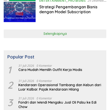
ENTERTAINMENT
,
PRO BISNIS
29 Desember
2024
Strategi Pengembangan Bisnis
dengan Model Subscription
Selengkapnya
Popular Post
1
31 Juli 2026
0 Komentar
Cara Mudah Memilih Outfit Kerja Modis
2
31 Juli 2026
0 Komentar
Kendaraan Operasional Tambang dan Kebun dari
Luar Kalbar. Pajak Kendaraan Hilang
3
31 Juli 2026
0 Komentar
Fondri dan Wendi Mengaku Jual Oli Palsu ke Edi
Chow