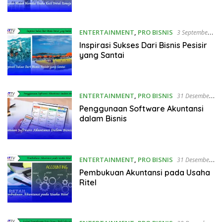
ENTERTAINMENT
,
PRO BISNIS
3 September
2025
Inspirasi Sukses Dari Bisnis Pesisir
yang Santai
ENTERTAINMENT
,
PRO BISNIS
31 Desember
2024
Penggunaan Software Akuntansi
dalam Bisnis
ENTERTAINMENT
,
PRO BISNIS
31 Desember
2024
Pembukuan Akuntansi pada Usaha
Ritel