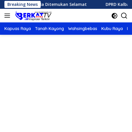
Langsung
bak Karhutla Ditemukan Selamat
Breaking News
DPRD Kalbar Berikan
ke
konten
Kapuas Raya
Tanah Kayong
Wahsingbebas
Kubu Raya
Po