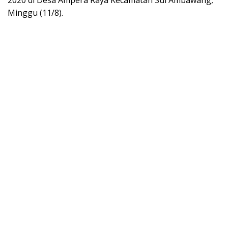
2020 di Desa Ampera Raya Kecamatan Sui Ambawang,
Minggu (11/8).