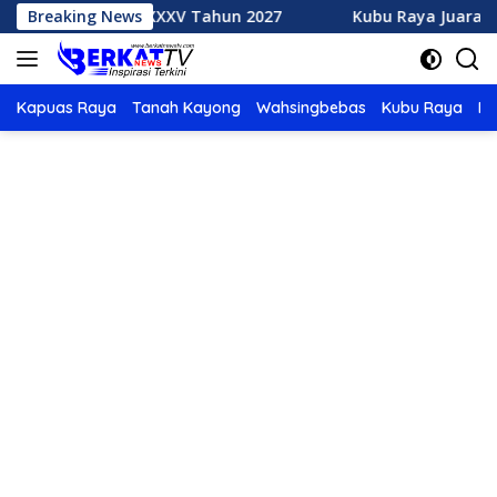
Langsung
 MTQ XXXV Tahun 2027
Breaking News
Kubu Raya Juara Umum MTQ XXX
ke
konten
Kapuas Raya
Tanah Kayong
Wahsingbebas
Kubu Raya
Po