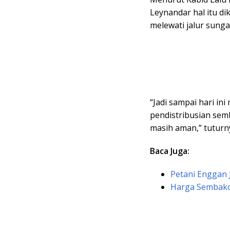
Leynandar hal itu d
melewati jalur sunga
“Jadi sampai hari in
pendistribusian semb
masih aman,” tuturny
Baca Juga:
Petani Enggan 
Harga Sembako 