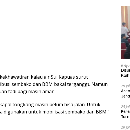
6 Agu
Disu
Raih
kekhawatiran kalau air Sui Kapuas surut
ribusi sembako dan BBM bakal terganggu.Namun
29 Ju
uan tadi pagi masih aman.
Area
Jera
kapal tongkang masih belum bisa jalan. Untuk
25 Ju
a digunakan untuk mobilisasi sembako dan BBM,”
Pere
Turn
20 Ju