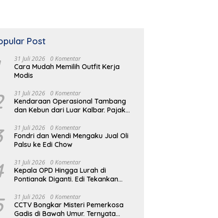
opular Post
31 Juli 2026
0 Komentar
Cara Mudah Memilih Outfit Kerja
Modis
2
31 Juli 2026
0 Komentar
Kendaraan Operasional Tambang
dan Kebun dari Luar Kalbar. Pajak
Kendaraan Hilang
3
31 Juli 2026
0 Komentar
Fondri dan Wendi Mengaku Jual Oli
Palsu ke Edi Chow
4
31 Juli 2026
0 Komentar
Kepala OPD Hingga Lurah di
Pontianak Diganti. Edi Tekankan
Peduli Masalah di Lapangan
5
31 Juli 2026
0 Komentar
CCTV Bongkar Misteri Pemerkosa
Gadis di Bawah Umur. Ternyata