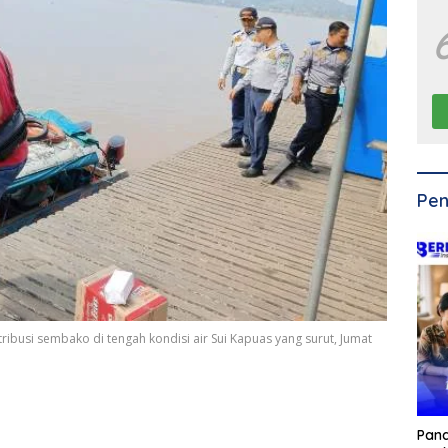
Pen
busi sembako di tengah kondisi air Sui Kapuas yang surut, Jumat
Pan