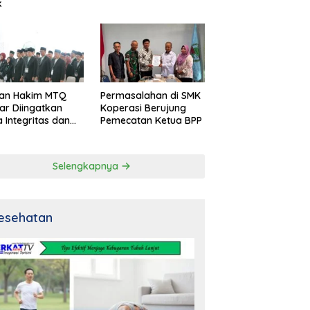
k
an Hakim MTQ
Permasalahan di SMK
ar Diingatkan
Koperasi Berujung
 Integritas dan
Pemecatan Ketua BPP
al
Selengkapnya
esehatan