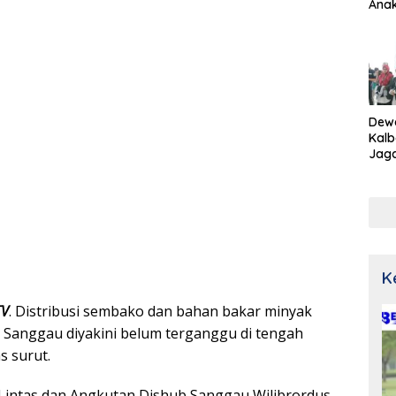
Ana
Dew
Kalb
Jaga
Netr
K
TV
. Distribusi sembako dan bahan bakar minyak
Sanggau diyakini belum terganggu di tengah
s surut.
Lintas dan Angkutan Dishub Sanggau Wilibrordus