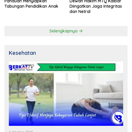
Panduan Menyiapkan
Dewan Hakim MTQ Kalbar
Tabungan Pendidikan Anak
Diingatkan Jaga Integritas
dan Netral
Selengkapnya
Kesehatan