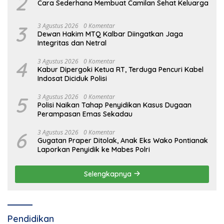
2
Cara Sederhana Membuat Camilan Sehat Keluarga
3
3 Agustus 2026
0 Komentar
Dewan Hakim MTQ Kalbar Diingatkan Jaga
Integritas dan Netral
4
3 Agustus 2026
0 Komentar
Kabur Dipergoki Ketua RT, Terduga Pencuri Kabel
Indosat Diciduk Polisi
5
3 Agustus 2026
0 Komentar
Polisi Naikan Tahap Penyidikan Kasus Dugaan
Perampasan Emas Sekadau
6
3 Agustus 2026
0 Komentar
Gugatan Praper Ditolak, Anak Eks Wako Pontianak
Laporkan Penyidik ke Mabes Polri
Selengkapnya
Pendidikan