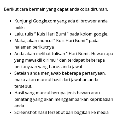
Berikut cara bermain yang dapat anda coba dirumah.
Kunjungi Google.com yang ada di browser anda
miliki.
Lalu, tulis “ Kuis Hari Bumi “ pada kolom google.
Maka, akan muncul “ Kuis Hari Bumi “ pada
halaman berikutnya.
Anda akan melihat tulisan “ Hari Bumi : Hewan apa
yang mewakili dirimu “ dan terdapat beberapa
pertanyaan yang harus anda jawab.
Setelah anda menjawab beberapa pertanyaan,
maka akan muncul hasil dari jawaban anda
tersebut.
Hasil yang muncul berupa jenis hewan atau
binatang yang akan menggambarkan kepribadian
anda.
Screenshot hasil tersebut dan bagikan ke media