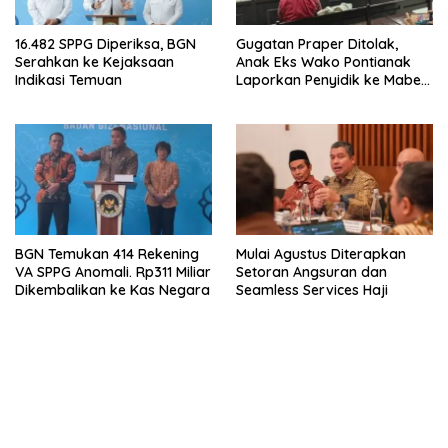
16.482 SPPG Diperiksa, BGN
Gugatan Praper Ditolak,
Serahkan ke Kejaksaan
Anak Eks Wako Pontianak
Indikasi Temuan
Laporkan Penyidik ke Mabes
Polri
BGN Temukan 414 Rekening
Mulai Agustus Diterapkan
VA SPPG Anomali. Rp311 Miliar
Setoran Angsuran dan
Dikembalikan ke Kas Negara
Seamless Services Haji