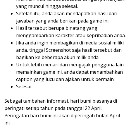
yang muncul hingga selesai.
Setelah itu, anda akan mendapatkan hasil dari
jawaban yang anda berikan pada game ini.
Hasil tersebut berupa binatang yang
menggambarkan karakter atau kepribadian anda.
Jika anda ingin membagikan di media sosial miliki
anda, tinggal Screenshot saja hasil tersebut dan
bagikan ke beberapa akun milik anda.
Untuk lebih menari dan mengajak pengguna lain
memainkan game ini, anda dapat menambahkan
caption yang lucu dan ajakan untuk bermain.
Selesai.
Sebagai tambahan informasi, hari bumi biasanya di
peringati setiap tahun pada tanggal 22 April.
Peringatan hari bumi ini akan diperingati bulan April
ini.