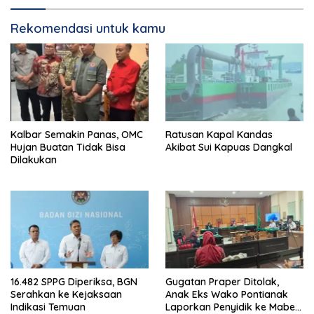
Rekomendasi untuk kamu
Kalbar Semakin Panas, OMC
Ratusan Kapal Kandas
Hujan Buatan Tidak Bisa
Akibat Sui Kapuas Dangkal
Dilakukan
16.482 SPPG Diperiksa, BGN
Gugatan Praper Ditolak,
Serahkan ke Kejaksaan
Anak Eks Wako Pontianak
Indikasi Temuan
Laporkan Penyidik ke Mabes