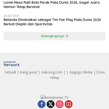
Lionel Messi Raih Bola Perak Piala Dunia 2026, Gagal Juara
Namun Tetap Bersinar
20 Juli 2026
Belanda Dinobatkan sebagai Tim Fair Play Piala Dunia 2026
Berkat Disiplin dan Sportivitas
Selengkapnya
Network
Setyadi
|
Kang yusuf
|
Kakceng.com
| |
Gagego Media
|
Zona
Hidup