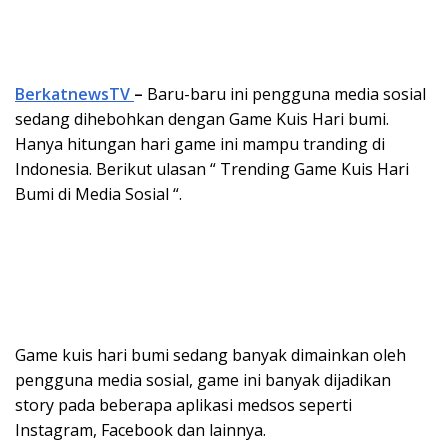
BerkatnewsTV
–
Baru-baru ini pengguna media sosial
sedang dihebohkan dengan Game Kuis Hari bumi.
Hanya hitungan hari game ini mampu tranding di
Indonesia. Berikut ulasan “ Trending Game Kuis Hari
Bumi di Media Sosial “.
Game kuis hari bumi sedang banyak dimainkan oleh
pengguna media sosial, game ini banyak dijadikan
story pada beberapa aplikasi medsos seperti
Instagram, Facebook dan lainnya.