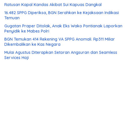
Ratusan Kapal Kandas Akibat Sui Kapuas Dangkal
16.482 SPPG Diperiksa, BGN Serahkan ke Kejaksaan Indikasi
Temuan
Gugatan Praper Ditolak, Anak Eks Wako Pontianak Laporkan
Penyidik ke Mabes Polri
BGN Temukan 414 Rekening VA SPPG Anomali. Rp311 Miliar
Dikembalikan ke Kas Negara
Mulai Agustus Diterapkan Setoran Angsuran dan Seamless
Services Haji