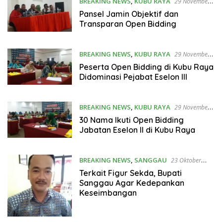
BREAKING NEWS
,
KUBU RAYA
29 November
2019
Pansel Jamin Objektif dan
Transparan Open Bidding
BREAKING NEWS
,
KUBU RAYA
29 November
2019
Peserta Open Bidding di Kubu Raya
Didominasi Pejabat Eselon III
BREAKING NEWS
,
KUBU RAYA
29 November
2019
30 Nama Ikuti Open Bidding
Jabatan Eselon II di Kubu Raya
BREAKING NEWS
,
SANGGAU
23 Oktober
2019
Terkait Figur Sekda, Bupati
Sanggau Agar Kedepankan
Keseimbangan