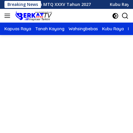
Langsung
Tuan Rumah MTQ XXXV Tahun 2027
Breaking News
Kubu Raya Juara Um
ke
konten
Kapuas Raya
Tanah Kayong
Wahsingbebas
Kubu Raya
Po