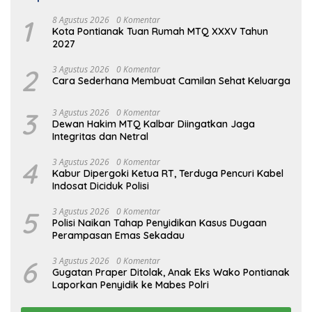
1
8 Agustus 2026
0 Komentar
Kota Pontianak Tuan Rumah MTQ XXXV Tahun
2027
2
3 Agustus 2026
0 Komentar
Cara Sederhana Membuat Camilan Sehat Keluarga
3
3 Agustus 2026
0 Komentar
Dewan Hakim MTQ Kalbar Diingatkan Jaga
Integritas dan Netral
4
3 Agustus 2026
0 Komentar
Kabur Dipergoki Ketua RT, Terduga Pencuri Kabel
Indosat Diciduk Polisi
5
3 Agustus 2026
0 Komentar
Polisi Naikan Tahap Penyidikan Kasus Dugaan
Perampasan Emas Sekadau
6
3 Agustus 2026
0 Komentar
Gugatan Praper Ditolak, Anak Eks Wako Pontianak
Laporkan Penyidik ke Mabes Polri