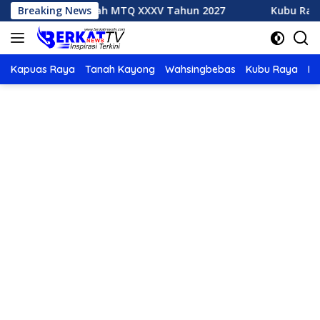
Langsung
k Tuan Rumah MTQ XXXV Tahun 2027
Breaking News
Kubu Raya Juara
ke
konten
Kapuas Raya
Tanah Kayong
Wahsingbebas
Kubu Raya
Po