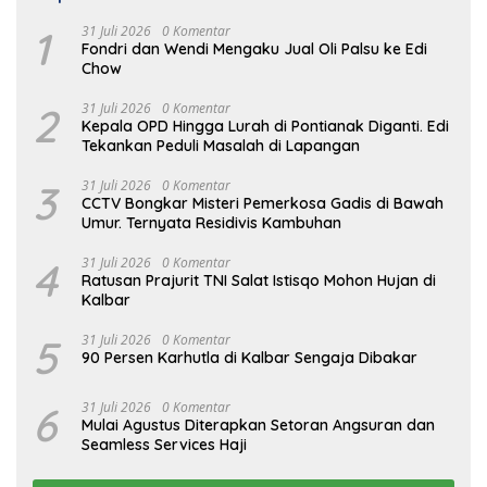
1
31 Juli 2026
0 Komentar
Fondri dan Wendi Mengaku Jual Oli Palsu ke Edi
Chow
2
31 Juli 2026
0 Komentar
Kepala OPD Hingga Lurah di Pontianak Diganti. Edi
Tekankan Peduli Masalah di Lapangan
3
31 Juli 2026
0 Komentar
CCTV Bongkar Misteri Pemerkosa Gadis di Bawah
Umur. Ternyata Residivis Kambuhan
4
31 Juli 2026
0 Komentar
Ratusan Prajurit TNI Salat Istisqo Mohon Hujan di
Kalbar
5
31 Juli 2026
0 Komentar
90 Persen Karhutla di Kalbar Sengaja Dibakar
6
31 Juli 2026
0 Komentar
Mulai Agustus Diterapkan Setoran Angsuran dan
Seamless Services Haji