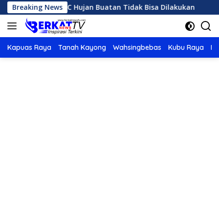
Langsung
n Panas, OMC Hujan Buatan Tidak Bisa Dilakukan
Breaking News
Karhu
ke
konten
Kapuas Raya
Tanah Kayong
Wahsingbebas
Kubu Raya
Po