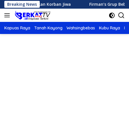
Langsung
Ketapang Makan Korban Jiwa
Breaking News
Firman’s Grup Beberkan Pot
ke
konten
Kapuas Raya
Tanah Kayong
Wahsingbebas
Kubu Raya
Po