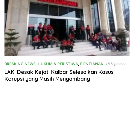
BREAKING NEWS
,
HUKUM & PERISTIWA
,
PONTIANAK
18 September
2019
LAKI Desak Kejati Kalbar Selesaikan Kasus
Korupsi yang Masih Mengambang