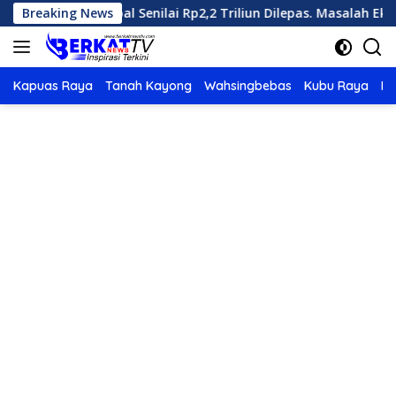
Langsung
lbar, 100 Kapal Senilai Rp2,2 Triliun Dilepas. Masalah Ekspor L
Breaking News
ke
konten
Kapuas Raya
Tanah Kayong
Wahsingbebas
Kubu Raya
Po