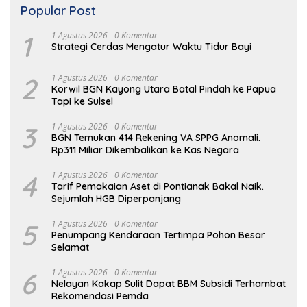
Popular Post
1
1 Agustus 2026
0 Komentar
Strategi Cerdas Mengatur Waktu Tidur Bayi
2
1 Agustus 2026
0 Komentar
Korwil BGN Kayong Utara Batal Pindah ke Papua
Tapi ke Sulsel
3
1 Agustus 2026
0 Komentar
BGN Temukan 414 Rekening VA SPPG Anomali.
Rp311 Miliar Dikembalikan ke Kas Negara
4
1 Agustus 2026
0 Komentar
Tarif Pemakaian Aset di Pontianak Bakal Naik.
Sejumlah HGB Diperpanjang
5
1 Agustus 2026
0 Komentar
Penumpang Kendaraan Tertimpa Pohon Besar
Selamat
6
1 Agustus 2026
0 Komentar
Nelayan Kakap Sulit Dapat BBM Subsidi Terhambat
Rekomendasi Pemda