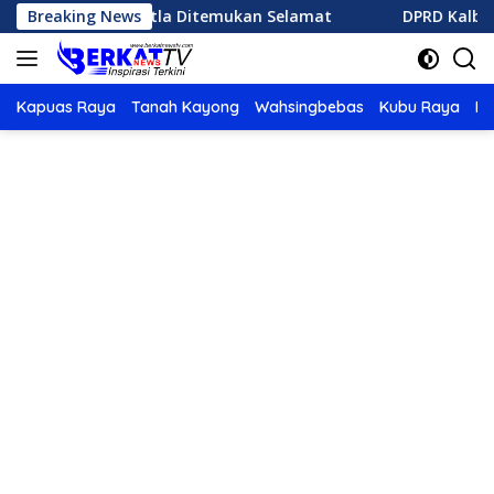
Langsung
jebak Karhutla Ditemukan Selamat
Breaking News
DPRD Kalbar Berika
ke
konten
Kapuas Raya
Tanah Kayong
Wahsingbebas
Kubu Raya
Po