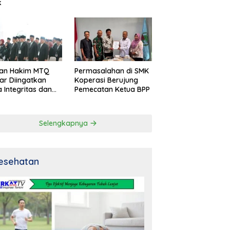
k
an Hakim MTQ
Permasalahan di SMK
ar Diingatkan
Koperasi Berujung
 Integritas dan
Pemecatan Ketua BPP
al
Selengkapnya
esehatan