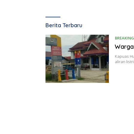
Berkatnews
Berita Terbaru
TV
BREAKING
Warga
Kapuas Hu
aliran lis