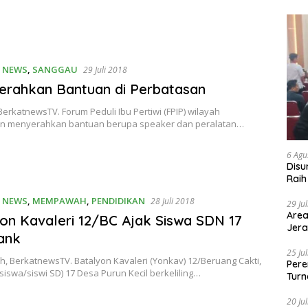
 NEWS
,
SANGGAU
29 Juli 2018
erahkan Bantuan di Perbatasan
erkatnewsTV. Forum Peduli Ibu Pertiwi (FPIP) wilayah
n menyerahkan bantuan berupa speaker dan peralatan…
6 Agu
Disu
Raih
 NEWS
,
MEMPAWAH
,
PENDIDIKAN
28 Juli 2018
29 Ju
Area
on Kavaleri 12/BC Ajak Siswa SDN 17
Jera
ank
25 Ju
 BerkatnewsTV. Batalyon Kavaleri (Yonkav) 12/Beruang Cakti,
Pere
iswa/siswi SD) 17 Desa Purun Kecil berkeliling…
Turn
20 Ju