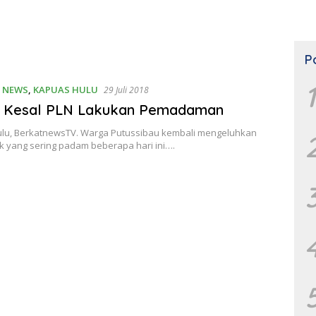
P
1
 NEWS
,
KAPUAS HULU
29 Juli 2018
 Kesal PLN Lakukan Pemadaman
lu, BerkatnewsTV. Warga Putussibau kembali mengeluhkan
trik yang sering padam beberapa hari ini….