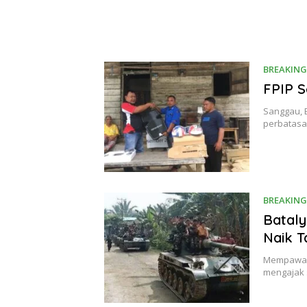
BREAKING
FPIP S
Sanggau, B
perbatasa
BREAKING
Bataly
Naik T
Mempawah,
mengajak s