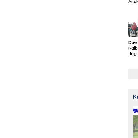
Ana
Dew
Kalb
Jaga
Netr
K