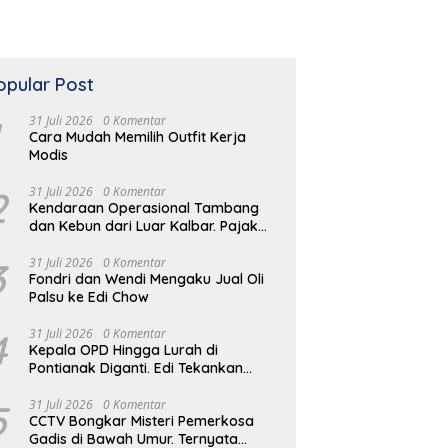
opular Post
31 Juli 2026
0 Komentar
Cara Mudah Memilih Outfit Kerja
Modis
2
31 Juli 2026
0 Komentar
Kendaraan Operasional Tambang
dan Kebun dari Luar Kalbar. Pajak
Kendaraan Hilang
3
31 Juli 2026
0 Komentar
Fondri dan Wendi Mengaku Jual Oli
Palsu ke Edi Chow
4
31 Juli 2026
0 Komentar
Kepala OPD Hingga Lurah di
Pontianak Diganti. Edi Tekankan
Peduli Masalah di Lapangan
5
31 Juli 2026
0 Komentar
CCTV Bongkar Misteri Pemerkosa
Gadis di Bawah Umur. Ternyata