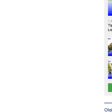
1 
Ti
La
Ola