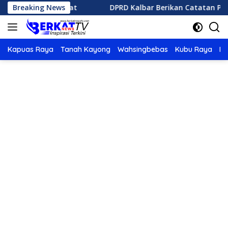
Langsung
n Selamat
Breaking News
DPRD Kalbar Berikan Catatan Penting Perub
ke
konten
Kapuas Raya
Tanah Kayong
Wahsingbebas
Kubu Raya
Po