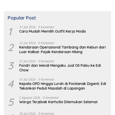
Popular Post
1
31 Juli 2026
0 Komentar
Cara Mudah Memilih Outfit Kerja Modis
2
31 Juli 2026
0 Komentar
Kendaraan Operasional Tambang dan Kebun dari
Luar Kalbar. Pajak Kendaraan Hilang
3
31 Juli 2026
0 Komentar
Fondri dan Wendi Mengaku Jual Oli Palsu ke Edi
Chow
4
31 Juli 2026
0 Komentar
Kepala OPD Hingga Lurah di Pontianak Diganti. Edi
Tekankan Peduli Masalah di Lapangan
5
5 Agustus 2026
0 Komentar
Warga Terjebak Karhutla Ditemukan Selamat
30 Juli 2026
0 Komentar