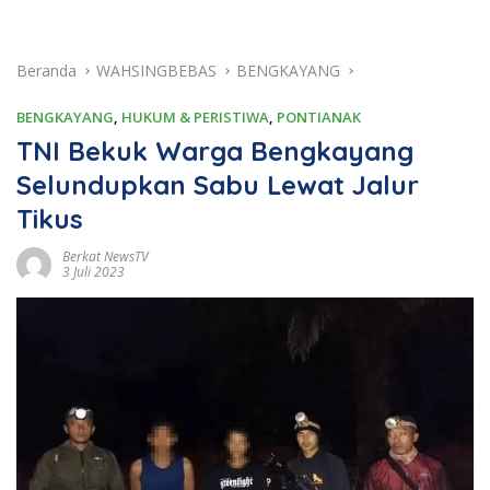
Beranda
WAHSINGBEBAS
BENGKAYANG
BENGKAYANG
,
HUKUM & PERISTIWA
,
PONTIANAK
TNI Bekuk Warga Bengkayang
Selundupkan Sabu Lewat Jalur
Tikus
Berkat NewsTV
3 Juli 2023