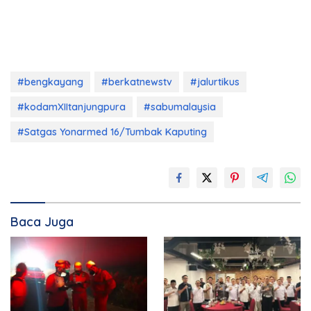
#bengkayang
#berkatnewstv
#jalurtikus
#kodamXIItanjungpura
#sabumalaysia
#Satgas Yonarmed 16/Tumbak Kaputing
Baca Juga