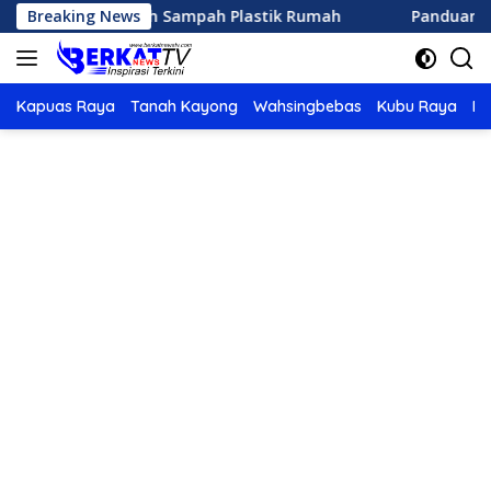
Langsung
 Mengolah Sampah Plastik Rumah
Breaking News
Panduan Lengkap Mem
ke
konten
Kapuas Raya
Tanah Kayong
Wahsingbebas
Kubu Raya
Po