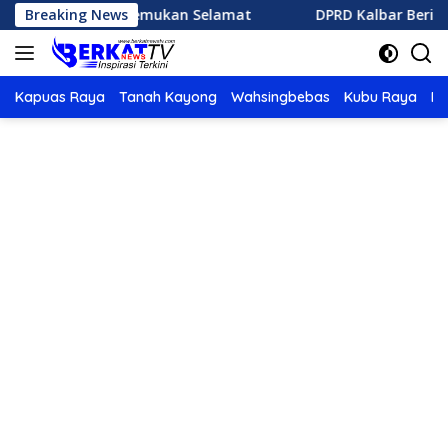
Langsung
utla Ditemukan Selamat
Breaking News
DPRD Kalbar Berikan Catatan 
ke
konten
Kapuas Raya
Tanah Kayong
Wahsingbebas
Kubu Raya
Po