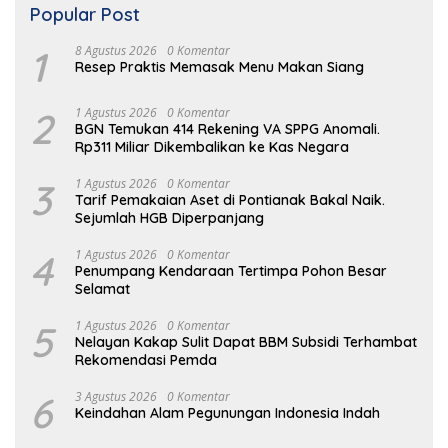
Popular Post
1
8 Agustus 2026
0 Komentar
Resep Praktis Memasak Menu Makan Siang
2
1 Agustus 2026
0 Komentar
BGN Temukan 414 Rekening VA SPPG Anomali.
Rp311 Miliar Dikembalikan ke Kas Negara
3
1 Agustus 2026
0 Komentar
Tarif Pemakaian Aset di Pontianak Bakal Naik.
Sejumlah HGB Diperpanjang
4
1 Agustus 2026
0 Komentar
Penumpang Kendaraan Tertimpa Pohon Besar
Selamat
5
1 Agustus 2026
0 Komentar
Nelayan Kakap Sulit Dapat BBM Subsidi Terhambat
Rekomendasi Pemda
6
3 Agustus 2026
0 Komentar
Keindahan Alam Pegunungan Indonesia Indah