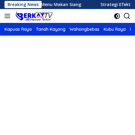
Langsung
tis Memasak Menu Makan Siang
Breaking News
Strategi Efektif Meng
ke
konten
Kapuas Raya
Tanah Kayong
Wahsingbebas
Kubu Raya
Po