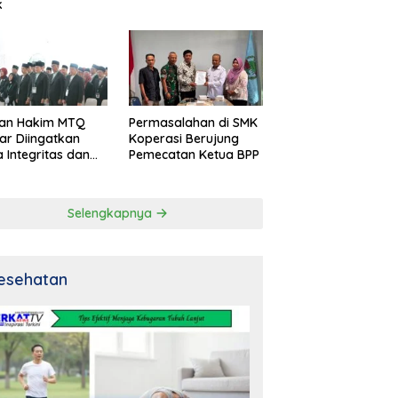
k
an Hakim MTQ
Permasalahan di SMK
ar Diingatkan
Koperasi Berujung
 Integritas dan
Pemecatan Ketua BPP
al
Selengkapnya
esehatan