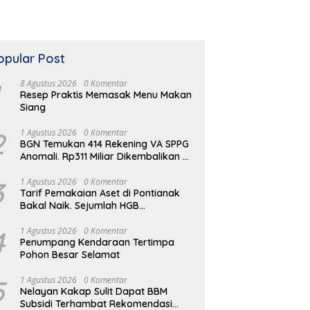
opular Post
8 Agustus 2026
0 Komentar
Resep Praktis Memasak Menu Makan
Siang
2
1 Agustus 2026
0 Komentar
BGN Temukan 414 Rekening VA SPPG
Anomali. Rp311 Miliar Dikembalikan ke
Kas Negara
 Sederhana Mengolah
Panduan Lengkap Memilih
K
3
1 Agustus 2026
0 Komentar
ah Plastik Rumah
Asupan Nutrisi Anak
H
Tarif Pemakaian Aset di Pontianak
D
Bakal Naik. Sejumlah HGB
Diperpanjang
4
1 Agustus 2026
0 Komentar
Penumpang Kendaraan Tertimpa
Pohon Besar Selamat
5
1 Agustus 2026
0 Komentar
Nelayan Kakap Sulit Dapat BBM
Subsidi Terhambat Rekomendasi