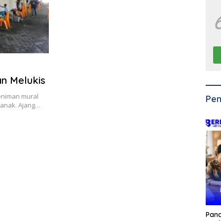
n Melukis
eniman mural
Pen
ianak. Ajang…
Pan