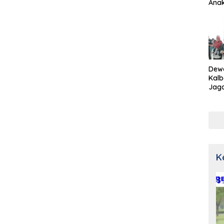
Ana
Dew
Kalb
Jaga
Netr
K