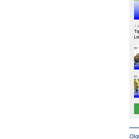
1 
Ti
La
Ola