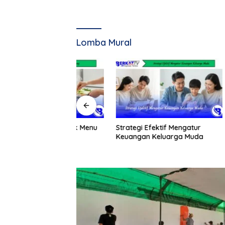
Lomba Mural
tis Memasak Menu
Strategi Efektif Mengatur
Dimulai 
g
Keuangan Keluarga Muda
Senilai R
Masalah
Jarang T