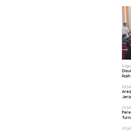
6 Agu
Disu
Raih
29 Ju
Area
Jera
25 Ju
Pere
Turn
20 Ju