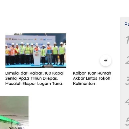
P
1
dari Kalbar, 100 Kapal
Kalbar Tuan Rumah Silaturahmi
Cara
p2,2 Triliun Dilepas.
Akbar Lintas Tokoh FPK se-
Samp
 Ekspor Logam Tanah
Kalimantan
erselesaikan.