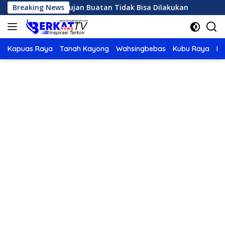
Langsung
anas, OMC Hujan Buatan Tidak Bisa Dilakukan
Breaking News
Karhutla
ke
konten
Kapuas Raya
Tanah Kayong
Wahsingbebas
Kubu Raya
Po