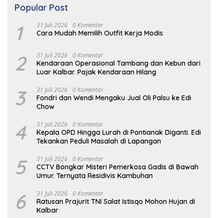
Popular Post
1
31 Juli 2026
0 Komentar
Cara Mudah Memilih Outfit Kerja Modis
2
31 Juli 2026
0 Komentar
Kendaraan Operasional Tambang dan Kebun dari
Luar Kalbar. Pajak Kendaraan Hilang
3
31 Juli 2026
0 Komentar
Fondri dan Wendi Mengaku Jual Oli Palsu ke Edi
Chow
4
31 Juli 2026
0 Komentar
Kepala OPD Hingga Lurah di Pontianak Diganti. Edi
Tekankan Peduli Masalah di Lapangan
5
31 Juli 2026
0 Komentar
CCTV Bongkar Misteri Pemerkosa Gadis di Bawah
Umur. Ternyata Residivis Kambuhan
6
31 Juli 2026
0 Komentar
Ratusan Prajurit TNI Salat Istisqo Mohon Hujan di
Kalbar