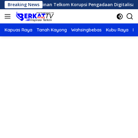
Langsung
K Tahan Pimpinan Telkom Korupsi Pengadaan Digitalisasi SPBU
Breaking News
ke
konten
Kapuas Raya
Tanah Kayong
Wahsingbebas
Kubu Raya
Po