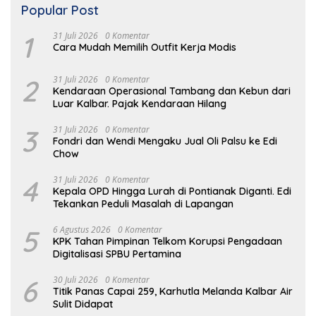
Popular Post
1
31 Juli 2026
0 Komentar
Cara Mudah Memilih Outfit Kerja Modis
2
31 Juli 2026
0 Komentar
Kendaraan Operasional Tambang dan Kebun dari
Luar Kalbar. Pajak Kendaraan Hilang
3
31 Juli 2026
0 Komentar
Fondri dan Wendi Mengaku Jual Oli Palsu ke Edi
Chow
4
31 Juli 2026
0 Komentar
Kepala OPD Hingga Lurah di Pontianak Diganti. Edi
Tekankan Peduli Masalah di Lapangan
5
6 Agustus 2026
0 Komentar
KPK Tahan Pimpinan Telkom Korupsi Pengadaan
Digitalisasi SPBU Pertamina
6
30 Juli 2026
0 Komentar
Titik Panas Capai 259, Karhutla Melanda Kalbar Air
Sulit Didapat