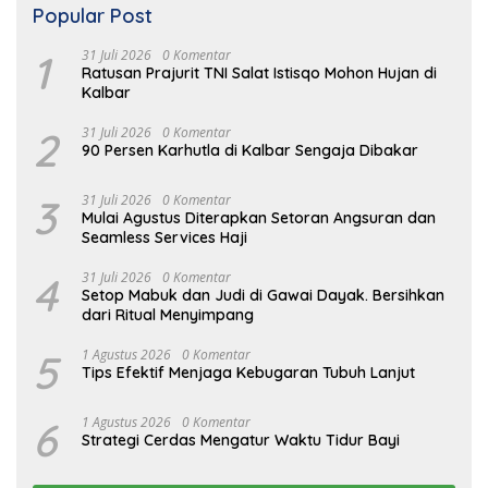
Popular Post
1
31 Juli 2026
0 Komentar
Ratusan Prajurit TNI Salat Istisqo Mohon Hujan di
Kalbar
2
31 Juli 2026
0 Komentar
90 Persen Karhutla di Kalbar Sengaja Dibakar
3
31 Juli 2026
0 Komentar
Mulai Agustus Diterapkan Setoran Angsuran dan
Seamless Services Haji
4
31 Juli 2026
0 Komentar
Setop Mabuk dan Judi di Gawai Dayak. Bersihkan
dari Ritual Menyimpang
5
1 Agustus 2026
0 Komentar
Tips Efektif Menjaga Kebugaran Tubuh Lanjut
6
1 Agustus 2026
0 Komentar
Strategi Cerdas Mengatur Waktu Tidur Bayi