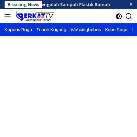
Langsung
Sederhana Mengolah Sampah Plastik Rumah
Breaking News
Panduan L
ke
konten
Kapuas Raya
Tanah Kayong
Wahsingbebas
Kubu Raya
Po