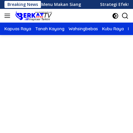
Langsung
tis Memasak Menu Makan Siang
Breaking News
Strategi Efektif Meng
ke
konten
Kapuas Raya
Tanah Kayong
Wahsingbebas
Kubu Raya
Po