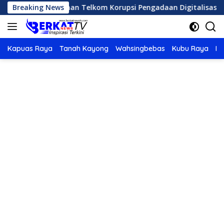
Langsung
han Pimpinan Telkom Korupsi Pengadaan Digitalisasi SPBU Pe
Breaking News
ke
konten
Kapuas Raya
Tanah Kayong
Wahsingbebas
Kubu Raya
Po