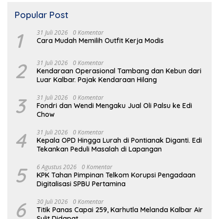
Popular Post
1
31 Juli 2026
0 Komentar
Cara Mudah Memilih Outfit Kerja Modis
2
31 Juli 2026
0 Komentar
Kendaraan Operasional Tambang dan Kebun dari
Luar Kalbar. Pajak Kendaraan Hilang
3
31 Juli 2026
0 Komentar
Fondri dan Wendi Mengaku Jual Oli Palsu ke Edi
Chow
4
31 Juli 2026
0 Komentar
Kepala OPD Hingga Lurah di Pontianak Diganti. Edi
Tekankan Peduli Masalah di Lapangan
5
6 Agustus 2026
0 Komentar
KPK Tahan Pimpinan Telkom Korupsi Pengadaan
Digitalisasi SPBU Pertamina
6
30 Juli 2026
0 Komentar
Titik Panas Capai 259, Karhutla Melanda Kalbar Air
Sulit Didapat