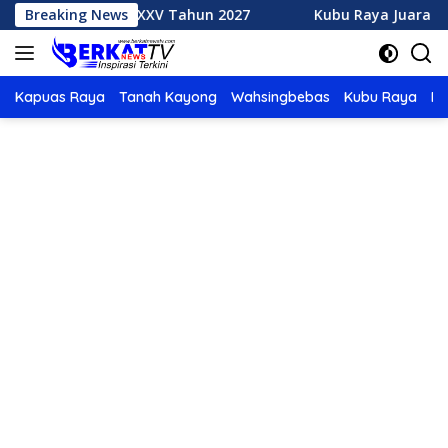
Langsung
h MTQ XXXV Tahun 2027
Breaking News
Kubu Raya Juara Umum MTQ XX
ke
konten
Kapuas Raya
Tanah Kayong
Wahsingbebas
Kubu Raya
Po