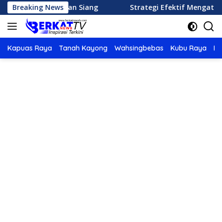
Langsung
enu Makan Siang
Breaking News
Strategi Efektif Mengatur Keuangan
ke
konten
Kapuas Raya
Tanah Kayong
Wahsingbebas
Kubu Raya
Po