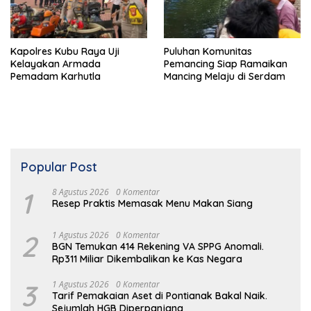
Kapolres Kubu Raya Uji
Puluhan Komunitas
Kelayakan Armada
Pemancing Siap Ramaikan
Pemadam Karhutla
Mancing Melaju di Serdam
Popular Post
1
8 Agustus 2026
0 Komentar
Resep Praktis Memasak Menu Makan Siang
2
1 Agustus 2026
0 Komentar
BGN Temukan 414 Rekening VA SPPG Anomali.
Rp311 Miliar Dikembalikan ke Kas Negara
3
1 Agustus 2026
0 Komentar
Tarif Pemakaian Aset di Pontianak Bakal Naik.
Sejumlah HGB Diperpanjang