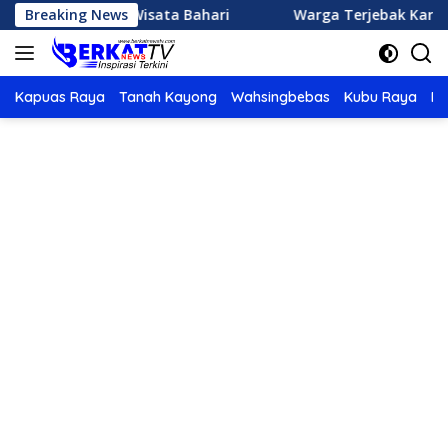
Langsung
stinasi Wisata Bahari
Breaking News
Warga Terjebak Karhutla Ditem
ke
konten
Kapuas Raya
Tanah Kayong
Wahsingbebas
Kubu Raya
Po