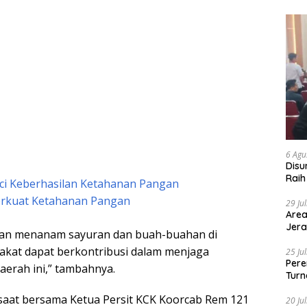
6 Agu
Disu
Raih
ci Keberhasilan Ketahanan Pangan
erkuat Ketahanan Pangan
29 Ju
Area
Jera
gan menanam sayuran dan buah-buahan di
akat dapat berkontribusi dalam menjaga
25 Ju
Pere
erah ini,” tambahnya.
Turn
 saat bersama Ketua Persit KCK Koorcab Rem 121
20 Ju