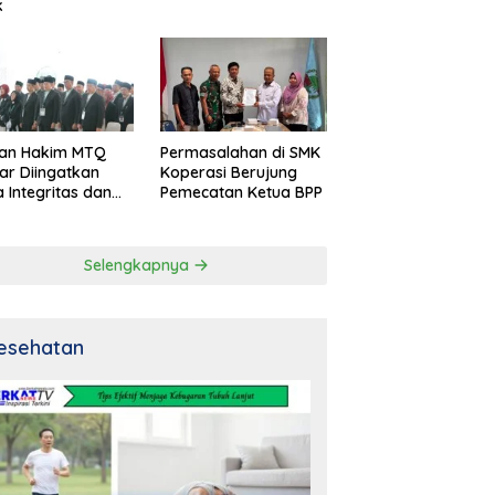
k
an Hakim MTQ
Permasalahan di SMK
ar Diingatkan
Koperasi Berujung
 Integritas dan
Pemecatan Ketua BPP
al
Selengkapnya
esehatan