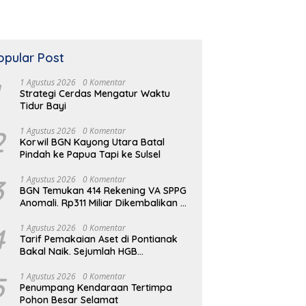
opular Post
1 Agustus 2026
0 Komentar
Strategi Cerdas Mengatur Waktu
Tidur Bayi
2
1 Agustus 2026
0 Komentar
Korwil BGN Kayong Utara Batal
Pindah ke Papua Tapi ke Sulsel
3
1 Agustus 2026
0 Komentar
BGN Temukan 414 Rekening VA SPPG
Anomali. Rp311 Miliar Dikembalikan ke
Kas Negara
4
1 Agustus 2026
0 Komentar
Tarif Pemakaian Aset di Pontianak
Bakal Naik. Sejumlah HGB
Diperpanjang
5
1 Agustus 2026
0 Komentar
Penumpang Kendaraan Tertimpa
Pohon Besar Selamat