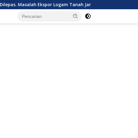
lah Ekspor Logam Tanah Jarang Terselesaikan.
Kalbar Tu