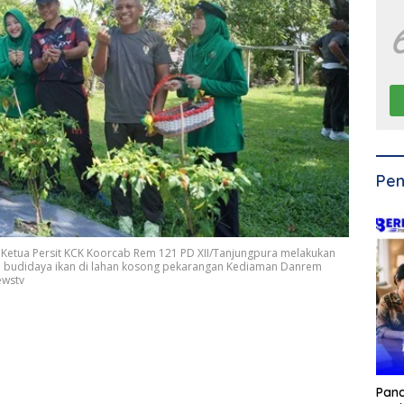
Pen
Ketua Persit KCK Koorcab Rem 121 PD XII/Tanjungpura melakukan
an budidaya ikan di lahan kosong pekarangan Kediaman Danrem
ewstv
Pan