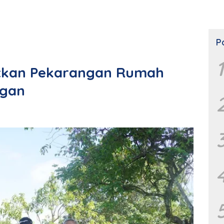
P
1
tkan Pekarangan Rumah
ngan