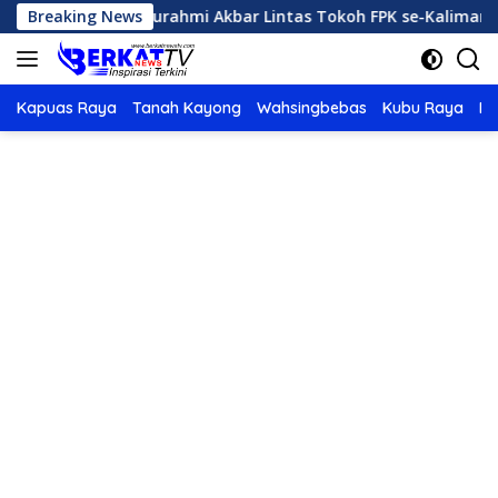
Langsung
mah Silaturahmi Akbar Lintas Tokoh FPK se-Kalimantan
Breaking News
ke
konten
Kapuas Raya
Tanah Kayong
Wahsingbebas
Kubu Raya
Po