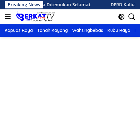
Langsung
ebak Karhutla Ditemukan Selamat
Breaking News
DPRD Kalbar Berikan
ke
konten
Kapuas Raya
Tanah Kayong
Wahsingbebas
Kubu Raya
Po