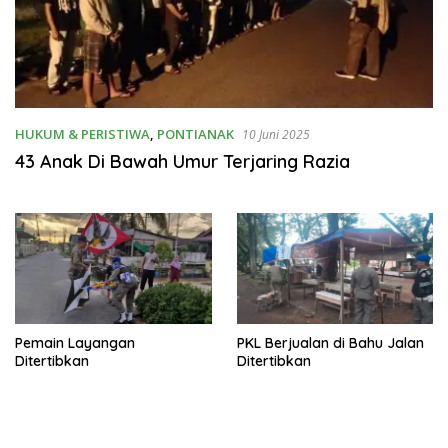
HUKUM & PERISTIWA
,
PONTIANAK
10 Juni 2025
43 Anak Di Bawah Umur Terjaring Razia
Pemain Layangan
PKL Berjualan di Bahu Jalan
Ditertibkan
Ditertibkan