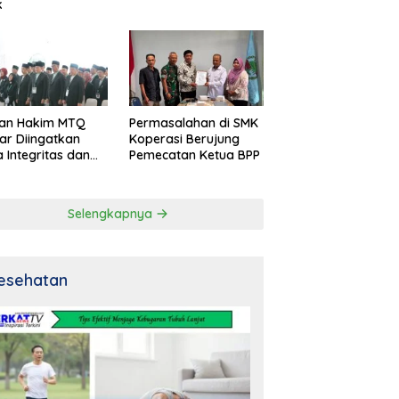
k
an Hakim MTQ
Permasalahan di SMK
ar Diingatkan
Koperasi Berujung
 Integritas dan
Pemecatan Ketua BPP
al
Selengkapnya
esehatan