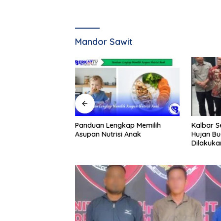
Mandor Sawit
hana Mengolah
Panduan Lengkap Memilih
Kalbar 
stik Rumah
Asupan Nutrisi Anak
Hujan Bu
Dilakuka