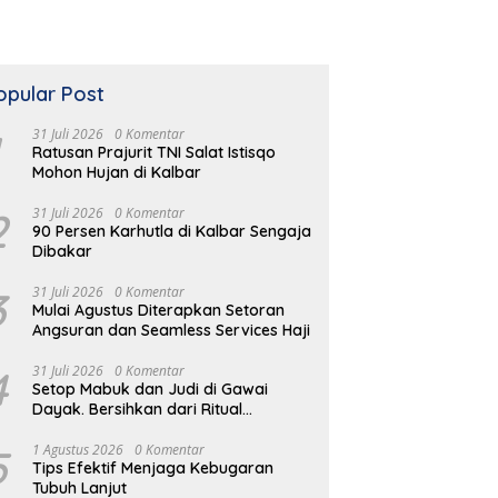
opular Post
31 Juli 2026
0 Komentar
Ratusan Prajurit TNI Salat Istisqo
Mohon Hujan di Kalbar
2
31 Juli 2026
0 Komentar
90 Persen Karhutla di Kalbar Sengaja
Dibakar
an’s Grup Beberkan
K
Disuntik Rp1 Miliar, KONI Kubu
3
31 Juli 2026
0 Komentar
i Hilirisasi Industri Pala
K
Raya Ditekankan Raih Runner
Mulai Agustus Diterapkan Setoran
elapa ke Wakil Ketua
S
Up Porprov
Angsuran dan Seamless Services Haji
4
31 Juli 2026
0 Komentar
Setop Mabuk dan Judi di Gawai
Dayak. Bersihkan dari Ritual
Menyimpang
5
1 Agustus 2026
0 Komentar
Tips Efektif Menjaga Kebugaran
Tubuh Lanjut