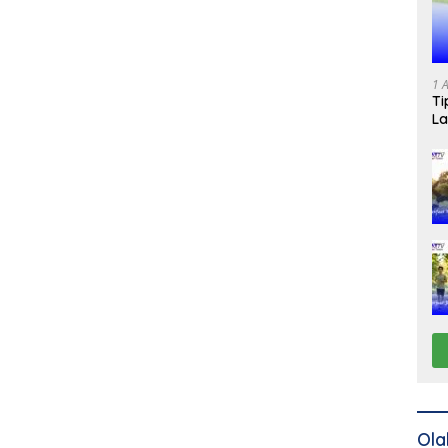
1 
Ti
La
Ola