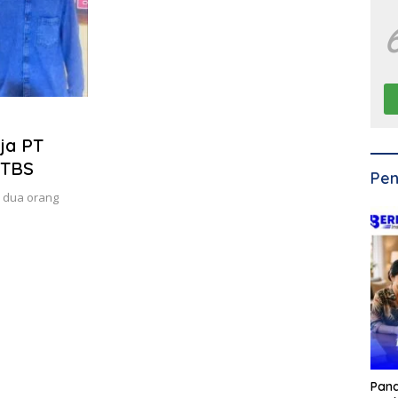
ja PT
 TBS
Pen
 dua orang
Pan