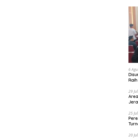
6 Agu
Disu
Raih
29 Ju
Area
Jera
25 Ju
Pere
Turn
20 Ju