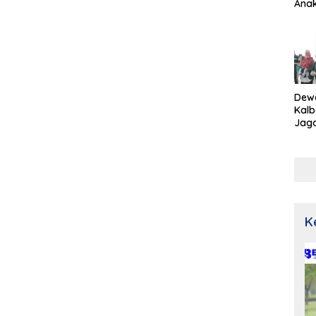
Ana
Dew
Kalb
Jaga
Netr
K