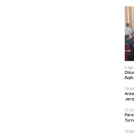
6 Agu
Disu
Raih
29 Ju
Area
Jera
25 Ju
Pere
Turn
20 Ju