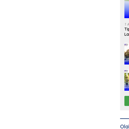
1 
Ti
La
Ola