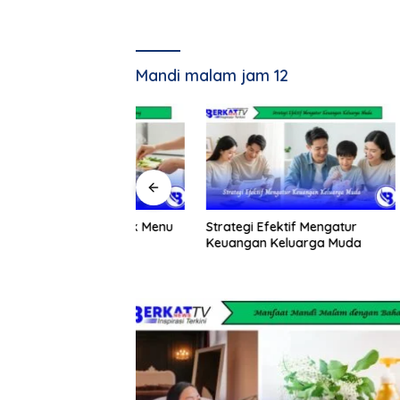
Mandi malam jam 12
tis Memasak Menu
Strategi Efektif Mengatur
Dimulai 
g
Keuangan Keluarga Muda
Senilai R
Masalah
Jarang T