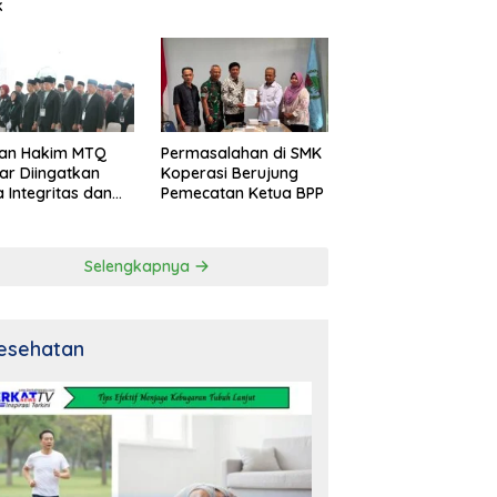
k
an Hakim MTQ
Permasalahan di SMK
ar Diingatkan
Koperasi Berujung
 Integritas dan
Pemecatan Ketua BPP
al
Selengkapnya
esehatan