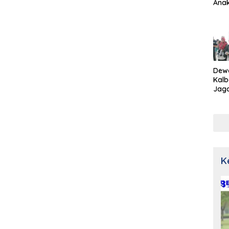
Ana
Dew
Kalb
Jaga
Netr
K