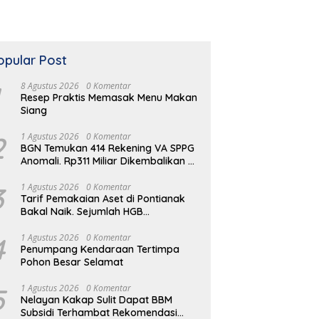
opular Post
8 Agustus 2026
0 Komentar
Resep Praktis Memasak Menu Makan
Siang
2
1 Agustus 2026
0 Komentar
BGN Temukan 414 Rekening VA SPPG
Anomali. Rp311 Miliar Dikembalikan ke
Kas Negara
 Sederhana Mengolah
Panduan Lengkap Memilih
K
3
1 Agustus 2026
0 Komentar
ah Plastik Rumah
Asupan Nutrisi Anak
H
Tarif Pemakaian Aset di Pontianak
D
Bakal Naik. Sejumlah HGB
Diperpanjang
4
1 Agustus 2026
0 Komentar
Penumpang Kendaraan Tertimpa
Pohon Besar Selamat
5
1 Agustus 2026
0 Komentar
Nelayan Kakap Sulit Dapat BBM
Subsidi Terhambat Rekomendasi