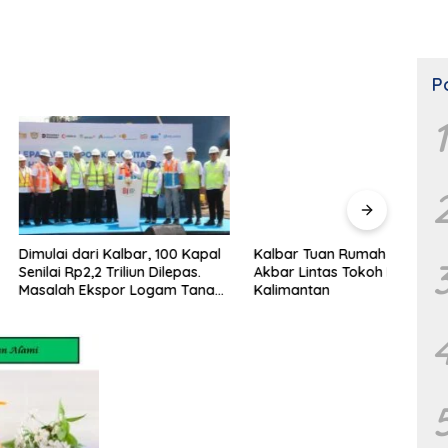
P
1
dari Kalbar, 100 Kapal
Kalbar Tuan Rumah Silaturahmi
Cara
p2,2 Triliun Dilepas.
Akbar Lintas Tokoh FPK se-
Samp
 Ekspor Logam Tanah
Kalimantan
erselesaikan.