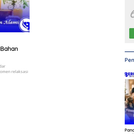
 Bahan
Pen
dar
momen relaksasi
Pan