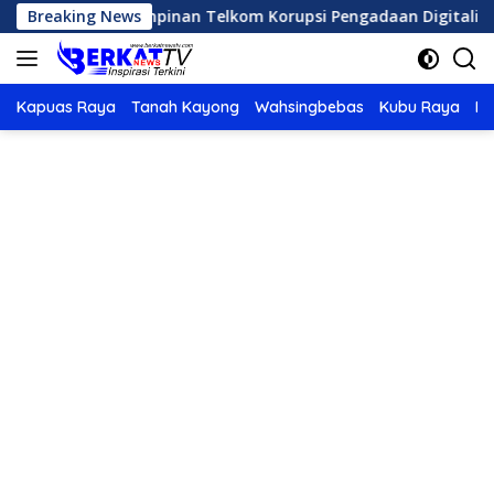
Langsung
PK Tahan Pimpinan Telkom Korupsi Pengadaan Digitalisasi SP
Breaking News
ke
konten
Kapuas Raya
Tanah Kayong
Wahsingbebas
Kubu Raya
Po