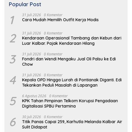
Popular Post
1
31 Juli 2026
0 Komentar
Cara Mudah Memilih Outfit Kerja Modis
2
31 Juli 2026
0 Komentar
Kendaraan Operasional Tambang dan Kebun dari
Luar Kalbar. Pajak Kendaraan Hilang
3
31 Juli 2026
0 Komentar
Fondri dan Wendi Mengaku Jual Oli Palsu ke Edi
Chow
4
31 Juli 2026
0 Komentar
Kepala OPD Hingga Lurah di Pontianak Diganti. Edi
Tekankan Peduli Masalah di Lapangan
5
6 Agustus 2026
0 Komentar
KPK Tahan Pimpinan Telkom Korupsi Pengadaan
Digitalisasi SPBU Pertamina
6
30 Juli 2026
0 Komentar
Titik Panas Capai 259, Karhutla Melanda Kalbar Air
Sulit Didapat