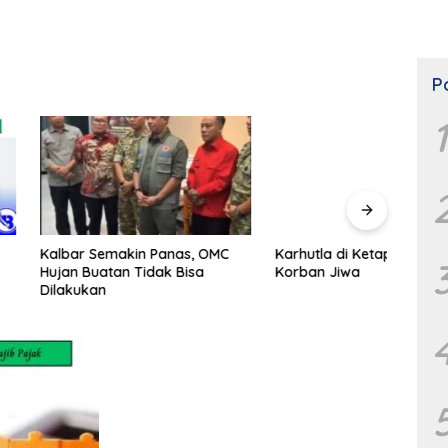
P
1
Semakin Panas, OMC
Karhutla di Ketapang Makan
Firm
atan Tidak Bisa
Korban Jiwa
Potens
n
dan K
MPR