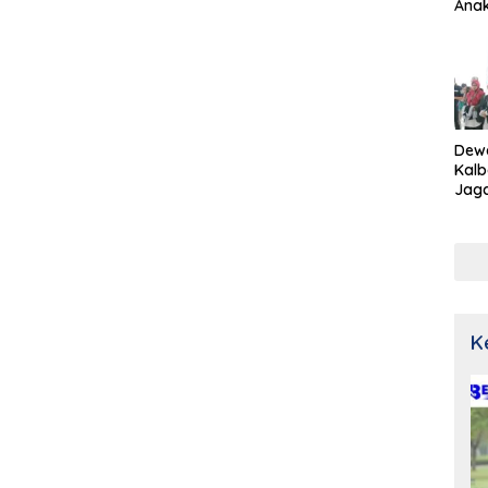
Ana
Dew
Kalb
Jaga
Netr
K