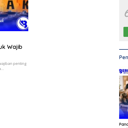
uk Wajib
Pen
ajiban penting
na…
Pan