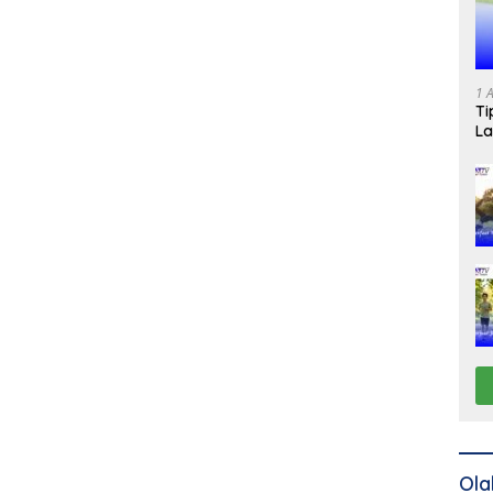
1 
Ti
La
Ola