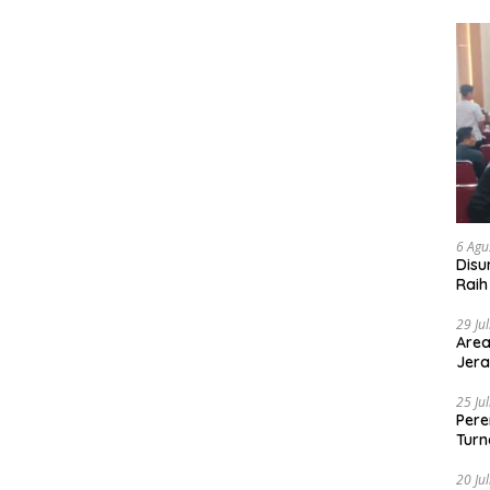
6 Agu
Disu
Raih
29 Ju
Area
Jera
25 Ju
Pere
Turn
20 Ju