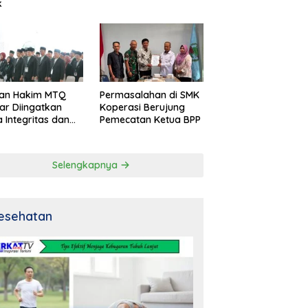
k
an Hakim MTQ
Permasalahan di SMK
ar Diingatkan
Koperasi Berujung
 Integritas dan
Pemecatan Ketua BPP
al
Selengkapnya
esehatan