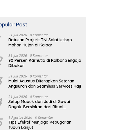
opular Post
31 Juli 2026
0 Komentar
Ratusan Prajurit TNI Salat Istisqo
Mohon Hujan di Kalbar
2
31 Juli 2026
0 Komentar
90 Persen Karhutla di Kalbar Sengaja
Dibakar
an’s Grup Beberkan
K
Disuntik Rp1 Miliar, KONI Kubu
3
31 Juli 2026
0 Komentar
i Hilirisasi Industri Pala
K
Raya Ditekankan Raih Runner
Mulai Agustus Diterapkan Setoran
elapa ke Wakil Ketua
S
Up Porprov
Angsuran dan Seamless Services Haji
4
31 Juli 2026
0 Komentar
Setop Mabuk dan Judi di Gawai
Dayak. Bersihkan dari Ritual
Menyimpang
5
1 Agustus 2026
0 Komentar
Tips Efektif Menjaga Kebugaran
Tubuh Lanjut