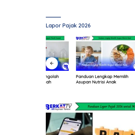
Lapor Pajak 2026
hana Mengolah
Panduan Lengkap Memilih
Kalbar 
stik Rumah
Asupan Nutrisi Anak
Hujan Bu
Dilakuka