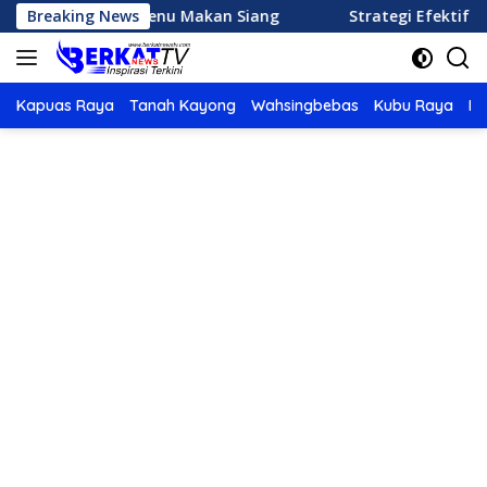
Langsung
s Memasak Menu Makan Siang
Breaking News
Strategi Efektif Mengat
ke
konten
Kapuas Raya
Tanah Kayong
Wahsingbebas
Kubu Raya
Po