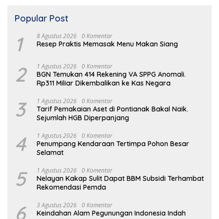
Popular Post
1
8 Agustus 2026
0 Komentar
Resep Praktis Memasak Menu Makan Siang
2
1 Agustus 2026
0 Komentar
BGN Temukan 414 Rekening VA SPPG Anomali.
Rp311 Miliar Dikembalikan ke Kas Negara
3
1 Agustus 2026
0 Komentar
Tarif Pemakaian Aset di Pontianak Bakal Naik.
Sejumlah HGB Diperpanjang
4
1 Agustus 2026
0 Komentar
Penumpang Kendaraan Tertimpa Pohon Besar
Selamat
5
1 Agustus 2026
0 Komentar
Nelayan Kakap Sulit Dapat BBM Subsidi Terhambat
Rekomendasi Pemda
6
3 Agustus 2026
0 Komentar
Keindahan Alam Pegunungan Indonesia Indah