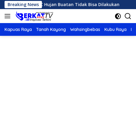
Langsung
 Panas, OMC Hujan Buatan Tidak Bisa Dilakukan
Breaking News
Karhu
ke
konten
Kapuas Raya
Tanah Kayong
Wahsingbebas
Kubu Raya
Po