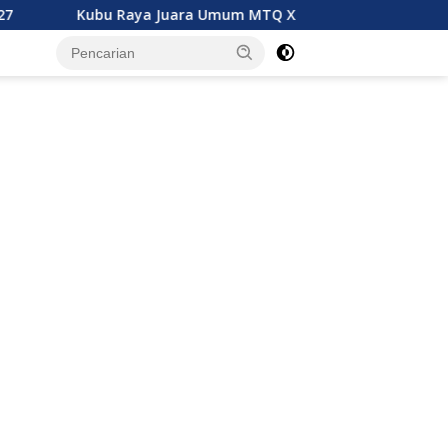
 Raya Juara Umum MTQ XXXIV Kalbar, Geser Mempawah Juara Be