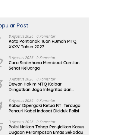
opular Post
8 Agustus 2026
0 Komentar
Kota Pontianak Tuan Rumah MTQ
XXXV Tahun 2027
2
3 Agustus 2026
0 Komentar
Cara Sederhana Membuat Camilan
Sehat Keluarga
3
3 Agustus 2026
0 Komentar
Dewan Hakim MTQ Kalbar
Diingatkan Jaga Integritas dan
Netral
4
3 Agustus 2026
0 Komentar
Kabur Dipergoki Ketua RT, Terduga
Pencuri Kabel Indosat Diciduk Polisi
5
3 Agustus 2026
0 Komentar
Polisi Naikan Tahap Penyidikan Kasus
Dugaan Perampasan Emas Sekadau