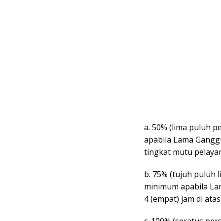
a. 50% (lima puluh 
apabila Lama Ganggu
tingkat mutu pelayan
b. 75% (tujuh puluh 
minimum apabila Lam
4 (empat) jam di ata
c. 100% (seratus pe