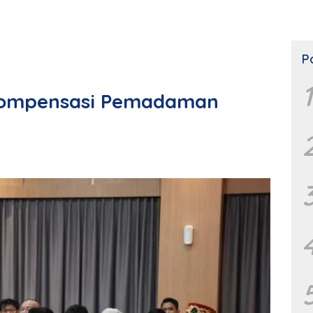
P
1
 Kompensasi Pemadaman