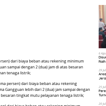
6 Agu
Disu
persen) dari biaya beban atau rekening minimum
Raih
an sampai dengan 2 (dua) jam di atas besaran
29 Ju
an tenaga listrik;
Area
Jera
lima persen) dari biaya beban atau rekening
25 Ju
a Gangguan lebih dari 2 (dua) jam sampai dengan
Pere
s besaran tingkat mutu pelayanan tenaga listrik;
Turn
20 Ju
rsen) dari biaya beban atau rekening minimum