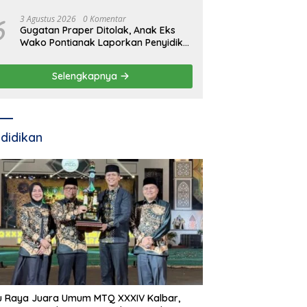
6
3 Agustus 2026
0 Komentar
Gugatan Praper Ditolak, Anak Eks
Wako Pontianak Laporkan Penyidik
ke Mabes Polri
Selengkapnya
didikan
u Raya Juara Umum MTQ XXXIV Kalbar,