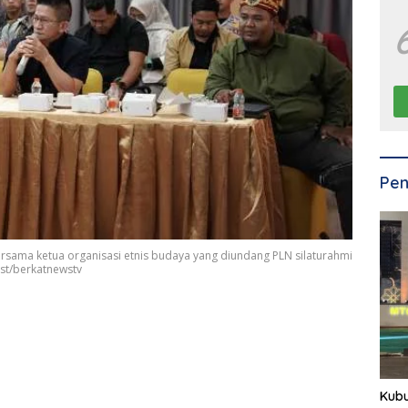
Pen
rsama ketua organisasi etnis budaya yang diundang PLN silaturahmi
 ist/berkatnewstv
Kub