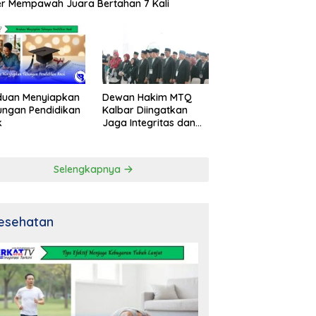
r Mempawah Juara Bertahan 7 Kali
duan Menyiapkan
Dewan Hakim MTQ
ngan Pendidikan
Kalbar Diingatkan
k
Jaga Integritas dan
Netral
Selengkapnya
esehatan