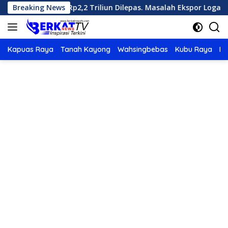
Langsung
 Senilai Rp2,2 Triliun Dilepas. Masalah Ekspor Logam Tanah Jara
Breaking News
ke
konten
Kapuas Raya
Tanah Kayong
Wahsingbebas
Kubu Raya
Po