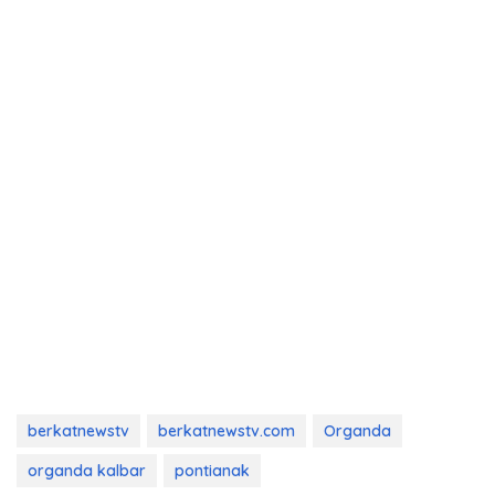
berkatnewstv
berkatnewstv.com
Organda
organda kalbar
pontianak