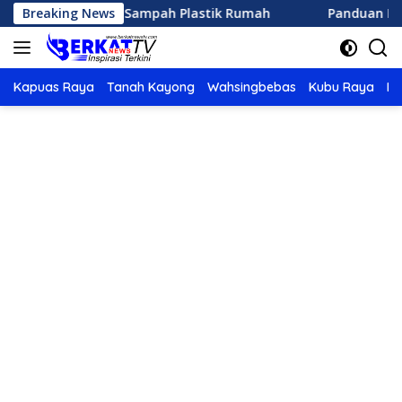
Langsung
engolah Sampah Plastik Rumah
Breaking News
Panduan Lengkap Memil
ke
konten
Kapuas Raya
Tanah Kayong
Wahsingbebas
Kubu Raya
Po