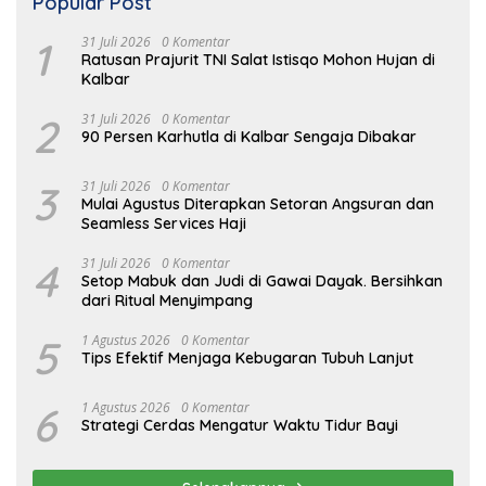
Popular Post
1
31 Juli 2026
0 Komentar
Ratusan Prajurit TNI Salat Istisqo Mohon Hujan di
Kalbar
2
31 Juli 2026
0 Komentar
90 Persen Karhutla di Kalbar Sengaja Dibakar
3
31 Juli 2026
0 Komentar
Mulai Agustus Diterapkan Setoran Angsuran dan
Seamless Services Haji
4
31 Juli 2026
0 Komentar
Setop Mabuk dan Judi di Gawai Dayak. Bersihkan
dari Ritual Menyimpang
5
1 Agustus 2026
0 Komentar
Tips Efektif Menjaga Kebugaran Tubuh Lanjut
6
1 Agustus 2026
0 Komentar
Strategi Cerdas Mengatur Waktu Tidur Bayi