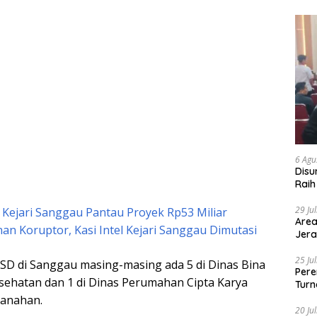
6 Agu
Disu
Raih
29 Ju
 Kejari Sanggau Pantau Proyek Rp53 Miliar
Area
n Koruptor, Kasi Intel Kejari Sanggau Dimutasi
Jera
25 Ju
PSD di Sanggau masing-masing ada 5 di Dinas Bina
Pere
esehatan dan 1 di Dinas Perumahan Cipta Karya
Turn
tanahan.
20 Ju