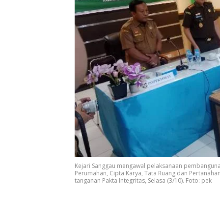
Kejari Sanggau mengawal pelaksanaan pembangunan 
Perumahan, Cipta Karya, Tata Ruang dan Pertanaha
tanganan Pakta Integritas, Selasa (3/10). Foto: pek