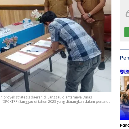
Pen
proyek strategis daerah di Sanggau diantaranya Dinas
n (DPCKTRP) Sanggau di tahun 2023 yang dituangkan dalam penanda
Pan