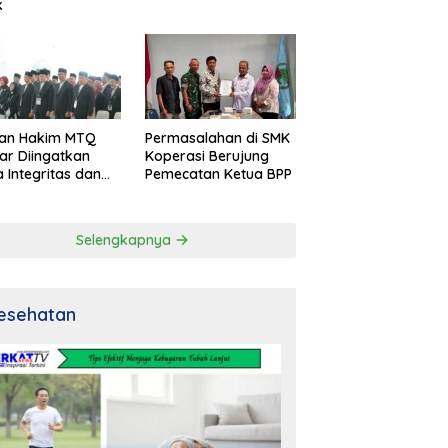
k
an Hakim MTQ
Permasalahan di SMK
ar Diingatkan
Koperasi Berujung
 Integritas dan
Pemecatan Ketua BPP
al
Selengkapnya
esehatan