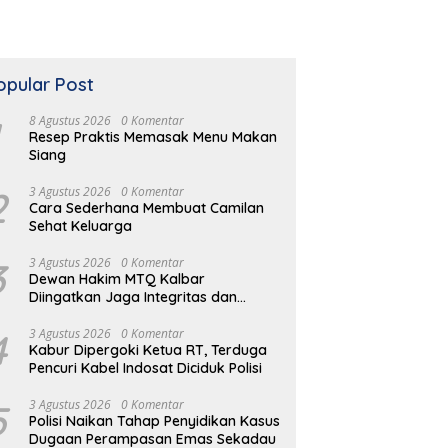
opular Post
8 Agustus 2026
0 Komentar
Resep Praktis Memasak Menu Makan
Siang
2
3 Agustus 2026
0 Komentar
Cara Sederhana Membuat Camilan
Sehat Keluarga
3
3 Agustus 2026
0 Komentar
Dewan Hakim MTQ Kalbar
Diingatkan Jaga Integritas dan
Netral
4
3 Agustus 2026
0 Komentar
Kabur Dipergoki Ketua RT, Terduga
Pencuri Kabel Indosat Diciduk Polisi
5
3 Agustus 2026
0 Komentar
Polisi Naikan Tahap Penyidikan Kasus
Dugaan Perampasan Emas Sekadau