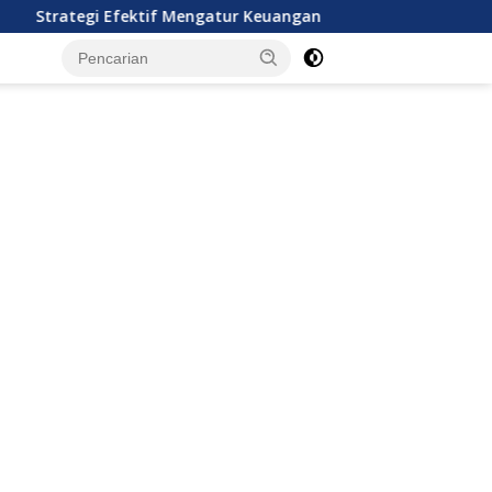
Efektif Mengatur Keuangan Keluarga Muda
Dimulai dari