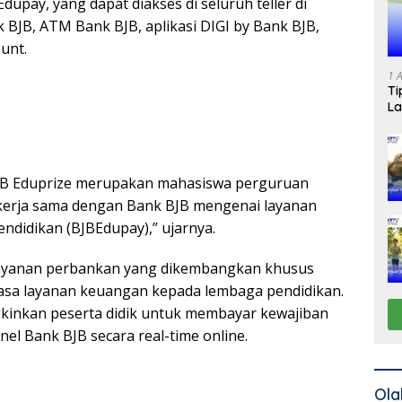
Edupay, yang dapat diakses di seluruh teller di
 BJB, ATM Bank BJB, aplikasi DIGI by Bank BJB,
ount.
1 
Ti
La
JB Eduprize merupakan mahasiswa perguruan
ekerja sama dengan Bank BJB mengenai layanan
ndidikan (BJBEdupay),” ujarnya.
layanan perbankan yang dikembangkan khusus
asa layanan keuangan kepada lembaga pendidikan.
kinkan peserta didik untuk membayar kewajiban
nel Bank BJB secara real-time online.
Ola