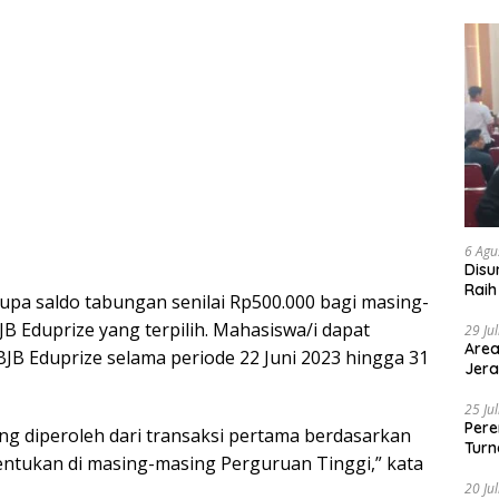
6 Agu
Disu
Raih
upa saldo tabungan senilai Rp500.000 bagi masing-
 Eduprize yang terpilih. Mahasiswa/i dapat
29 Ju
Area
JB Eduprize selama periode 22 Juni 2023 hingga 31
Jera
25 Ju
Pere
 diperoleh dari transaksi pertama berdasarkan
Turn
tentukan di masing-masing Perguruan Tinggi,” kata
20 Ju