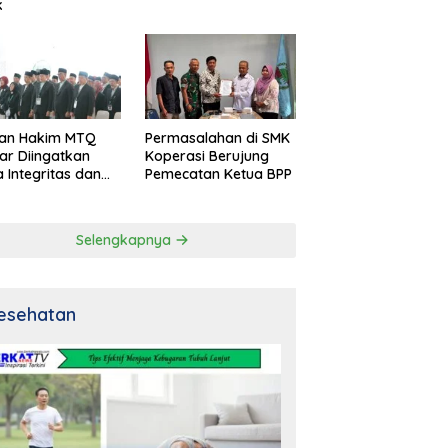
k
an Hakim MTQ
Permasalahan di SMK
ar Diingatkan
Koperasi Berujung
 Integritas dan
Pemecatan Ketua BPP
al
Selengkapnya
esehatan