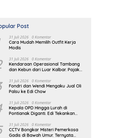
opular Post
31 Juli 2026
0 Komentar
Cara Mudah Memilih Outfit Kerja
Modis
2
31 Juli 2026
0 Komentar
Kendaraan Operasional Tambang
dan Kebun dari Luar Kalbar. Pajak
Kendaraan Hilang
3
31 Juli 2026
0 Komentar
Fondri dan Wendi Mengaku Jual Oli
Palsu ke Edi Chow
4
31 Juli 2026
0 Komentar
Kepala OPD Hingga Lurah di
Pontianak Diganti. Edi Tekankan
Peduli Masalah di Lapangan
5
31 Juli 2026
0 Komentar
CCTV Bongkar Misteri Pemerkosa
Gadis di Bawah Umur. Ternyata