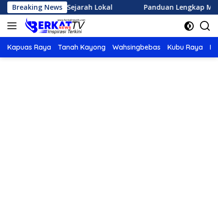
Langsung
Wisata Sejarah Lokal
Breaking News
Panduan Lengkap Memulai Olahra
ke
konten
Kapuas Raya
Tanah Kayong
Wahsingbebas
Kubu Raya
Po