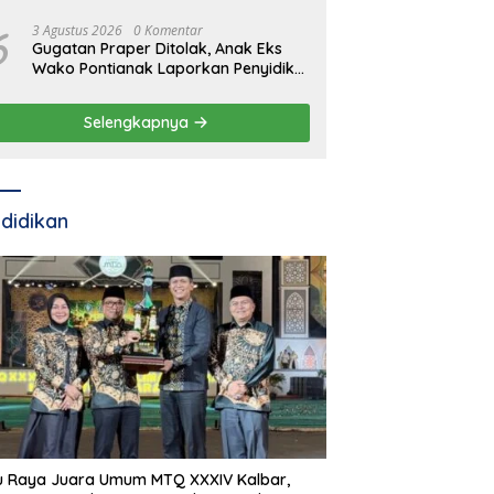
6
3 Agustus 2026
0 Komentar
Gugatan Praper Ditolak, Anak Eks
Wako Pontianak Laporkan Penyidik
ke Mabes Polri
Selengkapnya
didikan
u Raya Juara Umum MTQ XXXIV Kalbar,