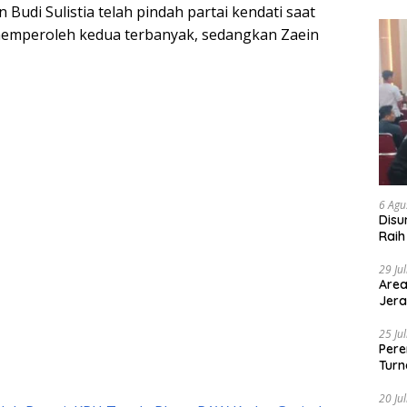
Budi Sulistia telah pindah partai kendati saat
 memperoleh kedua terbanyak, sedangkan Zaein
6 Agu
Disu
Raih
29 Ju
Area
Jera
25 Ju
Pere
Turn
20 Ju