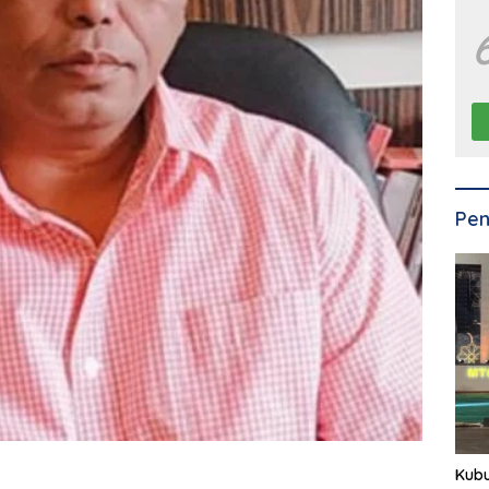
Pen
Kub