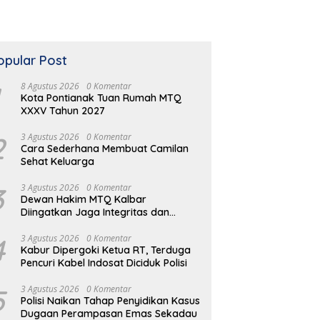
opular Post
8 Agustus 2026
0 Komentar
Kota Pontianak Tuan Rumah MTQ
XXXV Tahun 2027
2
3 Agustus 2026
0 Komentar
Cara Sederhana Membuat Camilan
Sehat Keluarga
3
3 Agustus 2026
0 Komentar
Dewan Hakim MTQ Kalbar
Diingatkan Jaga Integritas dan
Netral
4
3 Agustus 2026
0 Komentar
Kabur Dipergoki Ketua RT, Terduga
Pencuri Kabel Indosat Diciduk Polisi
5
3 Agustus 2026
0 Komentar
Polisi Naikan Tahap Penyidikan Kasus
Dugaan Perampasan Emas Sekadau