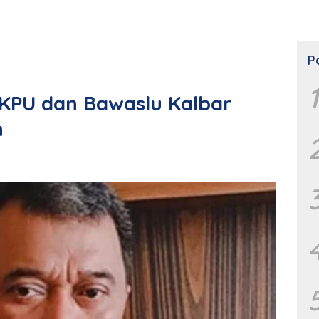
P
1
 KPU dan Bawaslu Kalbar
n