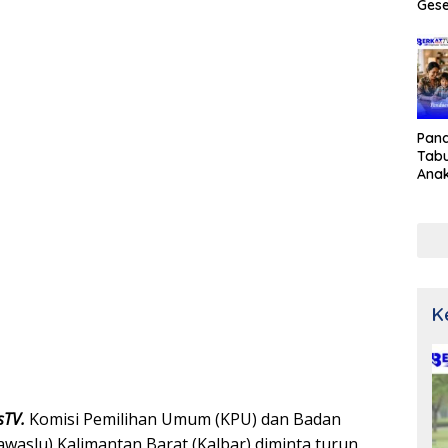
Gese
Pan
Tabu
Ana
K
sTV.
Komisi Pemilihan Umum (KPU) dan Badan
waslu) Kalimantan Barat (Kalbar) diminta turun