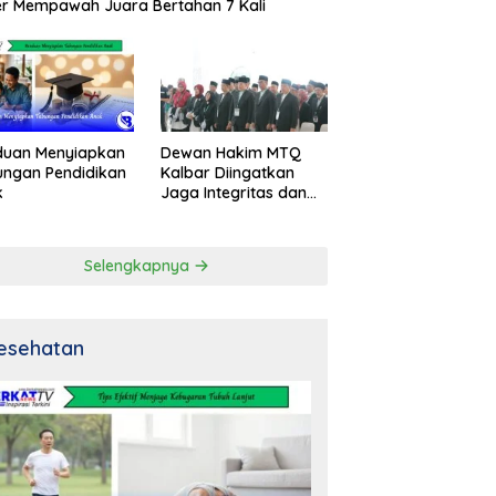
r Mempawah Juara Bertahan 7 Kali
duan Menyiapkan
Dewan Hakim MTQ
ngan Pendidikan
Kalbar Diingatkan
k
Jaga Integritas dan
Netral
Selengkapnya
esehatan