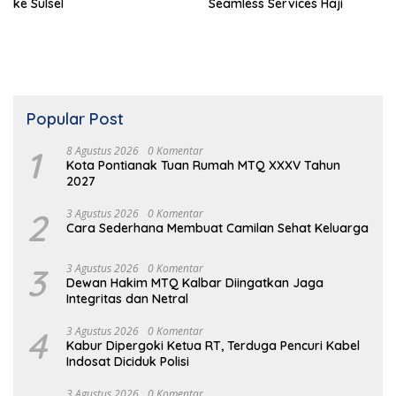
ke Sulsel
Seamless Services Haji
Popular Post
1
8 Agustus 2026
0 Komentar
Kota Pontianak Tuan Rumah MTQ XXXV Tahun
2027
2
3 Agustus 2026
0 Komentar
Cara Sederhana Membuat Camilan Sehat Keluarga
3
3 Agustus 2026
0 Komentar
Dewan Hakim MTQ Kalbar Diingatkan Jaga
Integritas dan Netral
4
3 Agustus 2026
0 Komentar
Kabur Dipergoki Ketua RT, Terduga Pencuri Kabel
Indosat Diciduk Polisi
3 Agustus 2026
0 Komentar