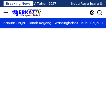
Langsung
TQ XXXV Tahun 2027
Breaking News
Kubu Raya Juara Umum MTQ XXXIV
ke
konten
Kapuas Raya
Tanah Kayong
Wahsingbebas
Kubu Raya
Po