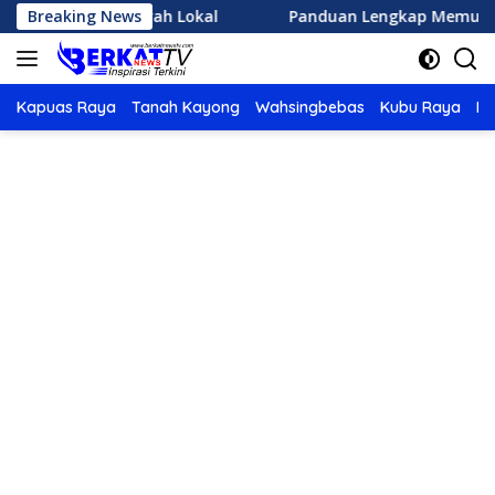
Langsung
ata Sejarah Lokal
Breaking News
Panduan Lengkap Memulai Olahraga 
ke
konten
Kapuas Raya
Tanah Kayong
Wahsingbebas
Kubu Raya
Po