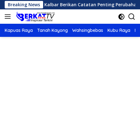
Langsung
DPRD Kalbar Berikan Catatan Penting Perubahan Perda Pajak 
Breaking News
ke
konten
Kapuas Raya
Tanah Kayong
Wahsingbebas
Kubu Raya
Po