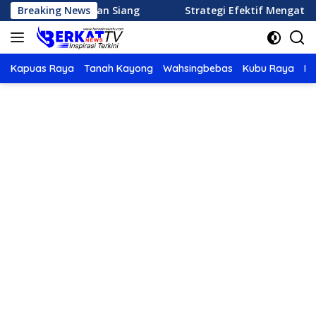
Langsung
enu Makan Siang
Breaking News
Strategi Efektif Mengatur Keuangan
ke
konten
Kapuas Raya
Tanah Kayong
Wahsingbebas
Kubu Raya
Po