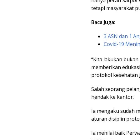
hanya peran Satpol 
tetapi masyarakat p
Baca Juga:
3 ASN dan 1 An
Covid-19 Menin
“Kita lakukan bukan
memberikan edukasi
protokol kesehatan 
Salah seorang pelan
hendak ke kantor.
Ia mengaku sudah m
aturan disiplin prot
Ia menilai baik Perw