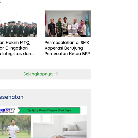
k
an Hakim MTQ
Permasalahan di SMK
ar Diingatkan
Koperasi Berujung
 Integritas dan
Pemecatan Ketua BPP
al
Selengkapnya
esehatan