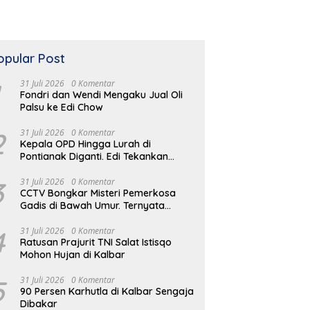
opular Post
31 Juli 2026
0 Komentar
Fondri dan Wendi Mengaku Jual Oli
Palsu ke Edi Chow
2
31 Juli 2026
0 Komentar
Kepala OPD Hingga Lurah di
Pontianak Diganti. Edi Tekankan
Peduli Masalah di Lapangan
3
31 Juli 2026
0 Komentar
CCTV Bongkar Misteri Pemerkosa
Gadis di Bawah Umur. Ternyata
Residivis Kambuhan
4
31 Juli 2026
0 Komentar
Ratusan Prajurit TNI Salat Istisqo
Mohon Hujan di Kalbar
5
31 Juli 2026
0 Komentar
90 Persen Karhutla di Kalbar Sengaja
Dibakar