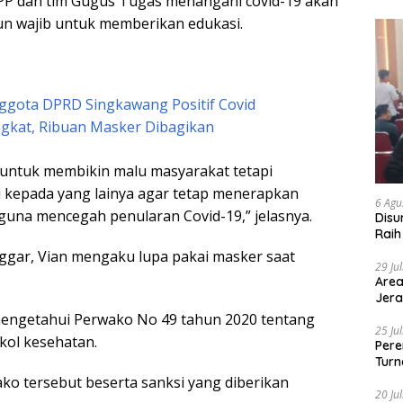
PP dan tim Gugus Tugas menangani covid-19 akan
un wajib untuk memberikan edukasi.
ggota DPRD Singkawang Positif Covid
gkat, Ribuan Masker Dibagikan
 untuk membikin malu masyarakat tetapi
 kepada yang lainya agar tetap menerapkan
6 Agu
guna mencegah penularan Covid-19,” jelasnya.
Disu
Raih
ggar, Vian mengaku lupa pakai masker saat
29 Ju
Area
Jera
engetahui Perwako No 49 tahun 2020 tentang
25 Ju
okol kesehatan.
Pere
Turn
ako tersebut beserta sanksi yang diberikan
20 Ju