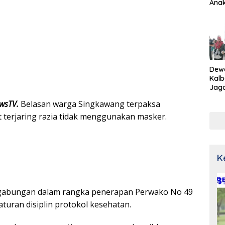
Ana
Dew
Kalb
Jaga
Netr
ewsTV.
Belasan warga Singkawang terpaksa
t terjaring razia tidak menggunakan masker.
K
m gabungan dalam rangka penerapan Perwako No 49
turan disiplin protokol kesehatan.