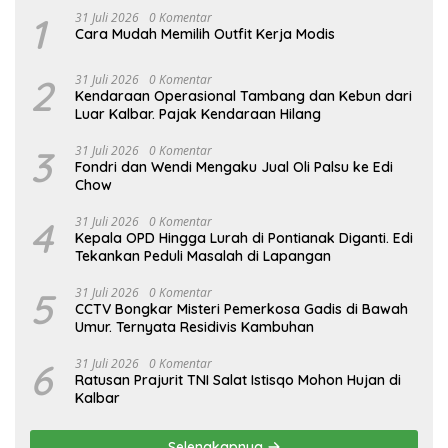
1
31 Juli 2026
0 Komentar
Cara Mudah Memilih Outfit Kerja Modis
2
31 Juli 2026
0 Komentar
Kendaraan Operasional Tambang dan Kebun dari
Luar Kalbar. Pajak Kendaraan Hilang
3
31 Juli 2026
0 Komentar
Fondri dan Wendi Mengaku Jual Oli Palsu ke Edi
Chow
4
31 Juli 2026
0 Komentar
Kepala OPD Hingga Lurah di Pontianak Diganti. Edi
Tekankan Peduli Masalah di Lapangan
5
31 Juli 2026
0 Komentar
CCTV Bongkar Misteri Pemerkosa Gadis di Bawah
Umur. Ternyata Residivis Kambuhan
6
31 Juli 2026
0 Komentar
Ratusan Prajurit TNI Salat Istisqo Mohon Hujan di
Kalbar
Selengkapnya