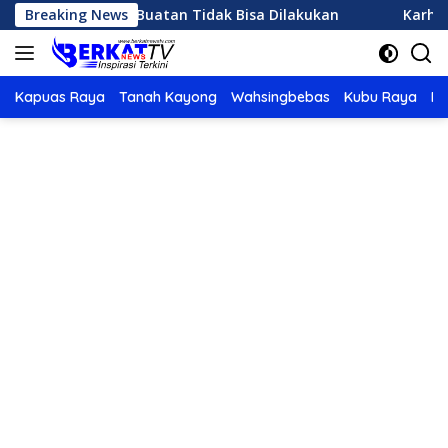
Langsung
 Hujan Buatan Tidak Bisa Dilakukan
Breaking News
Karhutla di Keta
ke
konten
Kapuas Raya
Tanah Kayong
Wahsingbebas
Kubu Raya
Po