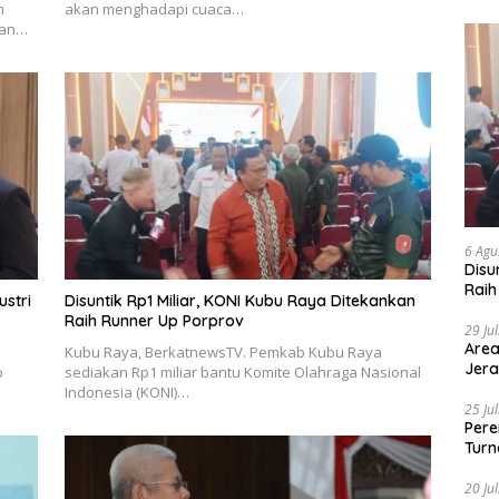
h
akan menghadapi cuaca…
ran…
6 Agu
Disu
Raih
ustri
Disuntik Rp1 Miliar, KONI Kubu Raya Ditekankan
Raih Runner Up Porprov
29 Ju
Area
Kubu Raya, BerkatnewsTV. Pemkab Kubu Raya
Jera
p
sediakan Rp1 miliar bantu Komite Olahraga Nasional
Indonesia (KONI)…
25 Ju
Pere
Turn
20 Ju