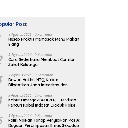
opular Post
8 Agustus 2026
0 Komentar
Resep Praktis Memasak Menu Makan
Siang
2
3 Agustus 2026
0 Komentar
Cara Sederhana Membuat Camilan
Sehat Keluarga
3
3 Agustus 2026
0 Komentar
Dewan Hakim MTQ Kalbar
Diingatkan Jaga Integritas dan
Netral
4
3 Agustus 2026
0 Komentar
Kabur Dipergoki Ketua RT, Terduga
Pencuri Kabel Indosat Diciduk Polisi
5
3 Agustus 2026
0 Komentar
Polisi Naikan Tahap Penyidikan Kasus
Dugaan Perampasan Emas Sekadau