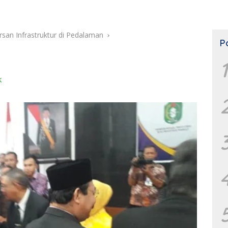
rsan Infrastruktur di Pedalaman
P
1
K