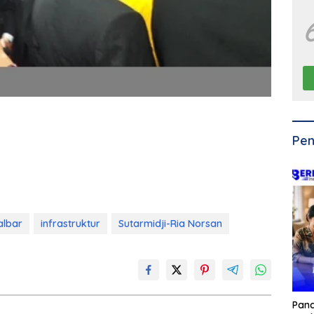
Pen
albar
infrastruktur
Sutarmidji-Ria Norsan
Pan