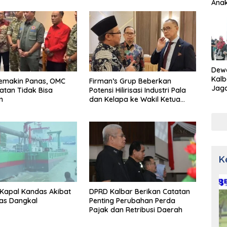
Ana
Dew
Kalb
Semakin Panas, OMC
Firman’s Grup Beberkan
Jaga
atan Tidak Bisa
Potensi Hilirisasi Industri Pala
Netr
n
dan Kelapa ke Wakil Ketua
MPR
K
Kapal Kandas Akibat
DPRD Kalbar Berikan Catatan
as Dangkal
Penting Perubahan Perda
Pajak dan Retribusi Daerah