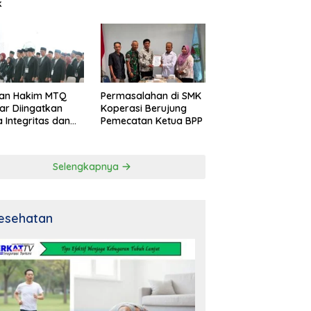
k
an Hakim MTQ
Permasalahan di SMK
ar Diingatkan
Koperasi Berujung
 Integritas dan
Pemecatan Ketua BPP
al
Selengkapnya
esehatan