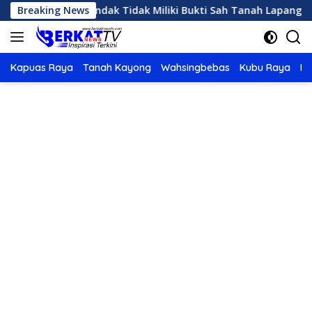
Langsung
mkab Landak Tidak Miliki Bukti Sah Tanah Lapangan Bardanadi
Breaking News
ke
konten
Kapuas Raya
Tanah Kayong
Wahsingbebas
Kubu Raya
Po